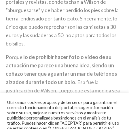
portales y revistas, donde tachan a Wilson de
“aburguesarse” y de haber perdido los pies sobre la
tierra, endiosado por tanto éxito. Sinceramente, lo
único que puedo reprochar son las camisetas a 30
euros y las sudaderas a 50, no aptos para todos los
bolsillos.
Porque
lo de prohibir hacer foto o vídeo de su
actuación me parece una buena idea, siendo un
coñazo tener que aguantar un mar de teléfonos
alzados durante todo un bolo
. Esa fue la
justificación de Wilson. Luego, que esta medida sea
por eso o por simple capricho de estrella,
Utilizamos cookies propias y de terceros para garantizar el
sinceramente, me da igual. Hoy en día todos los
correcto funcionamiento del portal, recoger información
sobre su uso, mejorar nuestros servicios y mostrarte
músicos están hasta el gorro de los publirreportajes
publicidad personalizada basándonos en el análisis de tu
que la mayoría se dedica a efectuar desde la platea.
tráfico. Puedes hacer clic en “ACEPTAR” para permitir el uso
de estas cookies o en “CONFIGURACIÓN DE COOKIES”