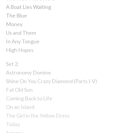
A Boat Lies Waiting
The Blue
Money
Us and Them
In Any Tongue
High Hopes
Set 2:
Astronomy Domine
Shine On You Crazy Diamond (Parts I-V)
Fat Old Sun
Coming Back to Life
On an Island
The Girl in the Yellow Dress
Today
Sorrow