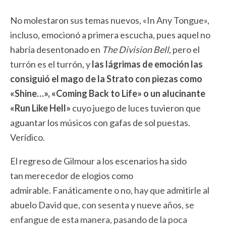
No molestaron sus temas nuevos, «In Any Tongue»,
incluso, emocionó a primera escucha, pues aquel no
habría desentonado en
The Division Bell
, pero el
turrón es el turrón, y
las lágrimas de emoción las
consiguió el mago de la Strato con piezas como
«Shine…», «Coming Back to Life» o un alucinante
«Run Like Hell»
cuyo juego de luces tuvieron que
aguantar los músicos con gafas de sol puestas.
Verídico.
El regreso de Gilmour a los escenarios ha sido
tan merecedor de elogios como
admirable. Fanáticamente o no, hay que admitirle al
abuelo David que, con sesenta y nueve años, se
enfangue de esta manera, pasando de la poca