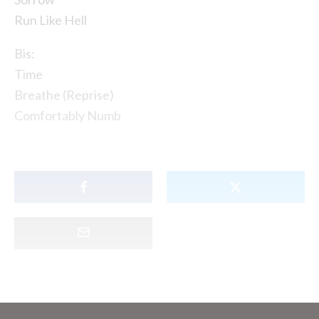
Run Like Hell
Bis:
Time
Breathe (Reprise)
Comfortably Numb