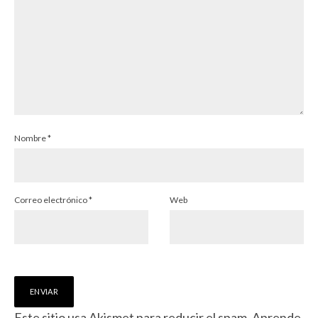
Nombre
*
Correo electrónico
*
Web
Este sitio usa Akismet para reducir el spam.
Aprende