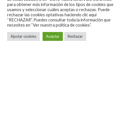
para obtener más información de los tipos de cookies que
Lo que sí que tiene que remediar urgentemente la
usamos y seleccionar cuáles aceptas o rechazas. Puede
rechazar las cookies optativas haciendo clic aquí
capital de España es tener una sala en condiciones
“RECHAZAR”. Puedes consultar toda la información que
para poder acudir a conciertos de una manera
necesites en
“Ver nuestra política de cookies”.
decente, que
una discoteca no es lugar para oír y
Ajustar cookies
Aceptar
Rechazar
ver una banda
.
SETLIST
First Regret
3 Years Older
Hand Cannot Erase
Perfect Life
Routine
Index
Home Invasion