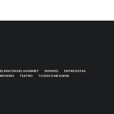
EL RINCÓN DEL GOURMET
EN PAPEL
ENTREVISTAS
REVIEWS
TEATRO
TU DISCO ME SUENA