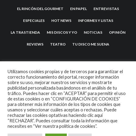
EL RINCÓN DEL GOURMET
EN PAPEL
ENTREVISTAS
ESPECIALES
HOT NEWS
INFORMES Y LISTAS
LA TRASTIENDA
MIS DISCOS Y YO
NOTICIAS
OPINIÓN
REVIEWS
TEATRO
TU DISCO ME SUENA
Utilizamos cookies propias y de terceros para garantizar el
correcto funcionamiento del portal, recoger información
sobre su uso, mejorar nuestros servicios y mostrarte
publicidad personalizada basándonos en el análisis de tu
tráfico. Puedes hacer clic en “ACEPTAR” para permitir el uso
de estas cookies o en “CONFIGURACIÓN DE COOKIES”
2007 COPYRIGHT -
CODETIPI
THEME
para obtener más información de los tipos de cookies que
usamos y seleccionar cuáles aceptas o rechazas. Puede
rechazar las cookies optativas haciendo clic aquí
“RECHAZAR”. Puedes consultar toda la información que
necesites en
“Ver nuestra política de cookies”.