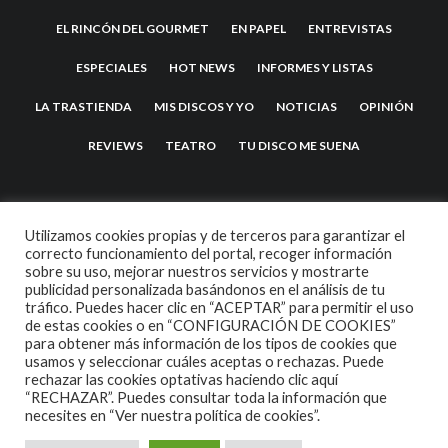
EL RINCÓN DEL GOURMET
EN PAPEL
ENTREVISTAS
ESPECIALES
HOT NEWS
INFORMES Y LISTAS
LA TRASTIENDA
MIS DISCOS Y YO
NOTICIAS
OPINIÓN
REVIEWS
TEATRO
TU DISCO ME SUENA
Utilizamos cookies propias y de terceros para garantizar el
correcto funcionamiento del portal, recoger información
sobre su uso, mejorar nuestros servicios y mostrarte
publicidad personalizada basándonos en el análisis de tu
tráfico. Puedes hacer clic en “ACEPTAR” para permitir el uso
de estas cookies o en “CONFIGURACIÓN DE COOKIES”
2007 COPYRIGHT -
CODETIPI
THEME
para obtener más información de los tipos de cookies que
usamos y seleccionar cuáles aceptas o rechazas. Puede
rechazar las cookies optativas haciendo clic aquí
“RECHAZAR”. Puedes consultar toda la información que
necesites en
“Ver nuestra política de cookies”.