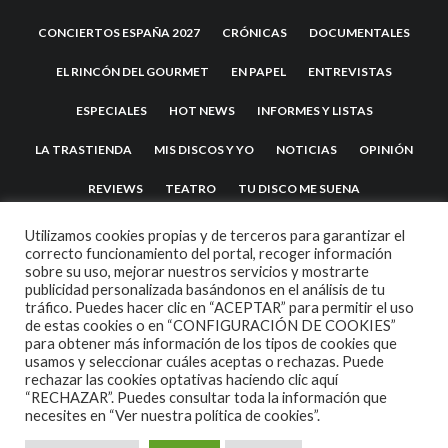
CONCIERTOS ESPAÑA 2027
CRÓNICAS
DOCUMENTALES
EL RINCÓN DEL GOURMET
EN PAPEL
ENTREVISTAS
ESPECIALES
HOT NEWS
INFORMES Y LISTAS
LA TRASTIENDA
MIS DISCOS Y YO
NOTICIAS
OPINIÓN
REVIEWS
TEATRO
TU DISCO ME SUENA
Utilizamos cookies propias y de terceros para garantizar el
correcto funcionamiento del portal, recoger información
sobre su uso, mejorar nuestros servicios y mostrarte
publicidad personalizada basándonos en el análisis de tu
tráfico. Puedes hacer clic en “ACEPTAR” para permitir el uso
de estas cookies o en “CONFIGURACIÓN DE COOKIES”
para obtener más información de los tipos de cookies que
usamos y seleccionar cuáles aceptas o rechazas. Puede
2007 COPYRIGHT -
CODETIPI
THEME
rechazar las cookies optativas haciendo clic aquí
“RECHAZAR”. Puedes consultar toda la información que
necesites en
“Ver nuestra política de cookies”.