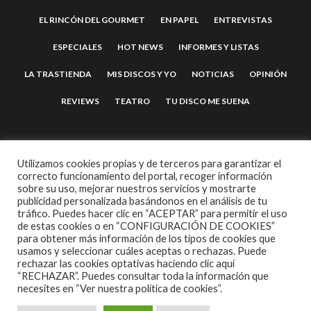
EL RINCÓN DEL GOURMET
EN PAPEL
ENTREVISTAS
ESPECIALES
HOT NEWS
INFORMES Y LISTAS
LA TRASTIENDA
MIS DISCOS Y YO
NOTICIAS
OPINIÓN
REVIEWS
TEATRO
TU DISCO ME SUENA
Utilizamos cookies propias y de terceros para garantizar el
correcto funcionamiento del portal, recoger información
sobre su uso, mejorar nuestros servicios y mostrarte
publicidad personalizada basándonos en el análisis de tu
tráfico. Puedes hacer clic en “ACEPTAR” para permitir el uso
de estas cookies o en “CONFIGURACIÓN DE COOKIES”
2007 COPYRIGHT -
CODETIPI
THEME
para obtener más información de los tipos de cookies que
usamos y seleccionar cuáles aceptas o rechazas. Puede
rechazar las cookies optativas haciendo clic aquí
“RECHAZAR”. Puedes consultar toda la información que
necesites en
“Ver nuestra política de cookies”.