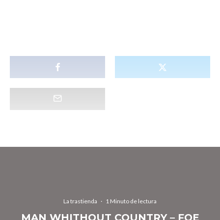
La trastienda
·
1 Minuto de lectura
MAN WHITHOUT COUNTRY – FOE