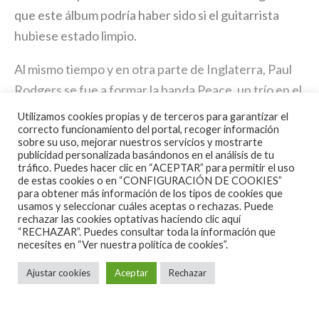
que este álbum podría haber sido si el guitarrista
hubiese estado limpio.
Al mismo tiempo y en otra parte de Inglaterra, Paul
Rodgers se fue a formar la banda Peace, un trío en el
cual tocaba la guitarra siendo su vocalista. Andy
Utilizamos cookies propias y de terceros para garantizar el
Fraser formó a Toby, otro trío, con la guitarrista de
correcto funcionamiento del portal, recoger información
sobre su uso, mejorar nuestros servicios y mostrarte
Adrian Fisher y el batería Stan Speake. Se grabó
publicidad personalizada basándonos en el análisis de tu
tráfico. Puedes hacer clic en “ACEPTAR” para permitir el uso
material que solo se consigue a la manera de discos
de estas cookies o en “CONFIGURACIÓN DE COOKIES”
piratas difíciles de encontrar. En definitiva, el disco
para obtener más información de los tipos de cookies que
usamos y seleccionar cuáles aceptas o rechazas. Puede
de «Kossoff, Kirke, Tetsu y Rabbit» es el eslabón
rechazar las cookies optativas haciendo clic aquí
“RECHAZAR”. Puedes consultar toda la información que
perdido entre FREE y Bad Company.
necesites en
“Ver nuestra política de cookies”.
El álbum fue reeditado en 2007 con una edición
Ajustar cookies
Aceptar
Rechazar
remasterizada además de un libreto de 12 páginas y
una entrevista con Bundrick.