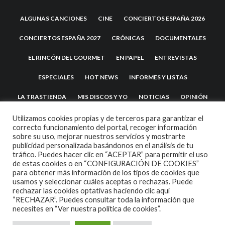
ALGUNAS CANCIONES
CINE
CONCIERTOS ESPAÑA 2026
CONCIERTOS ESPAÑA 2027
CRÓNICAS
DOCUMENTALES
EL RINCÓN DEL GOURMET
EN PAPEL
ENTREVISTAS
ESPECIALES
HOT NEWS
INFORMES Y LISTAS
LA TRASTIENDA
MIS DISCOS Y YO
NOTICIAS
OPINIÓN
REVIEWS
TEATRO
TU DISCO ME SUENA
Utilizamos cookies propias y de terceros para garantizar el
correcto funcionamiento del portal, recoger información
sobre su uso, mejorar nuestros servicios y mostrarte
publicidad personalizada basándonos en el análisis de tu
tráfico. Puedes hacer clic en “ACEPTAR” para permitir el uso
de estas cookies o en “CONFIGURACIÓN DE COOKIES”
para obtener más información de los tipos de cookies que
usamos y seleccionar cuáles aceptas o rechazas. Puede
rechazar las cookies optativas haciendo clic aquí
“RECHAZAR”. Puedes consultar toda la información que
2007 COPYRIGHT -
CODETIPI
THEME
necesites en
“Ver nuestra política de cookies”.