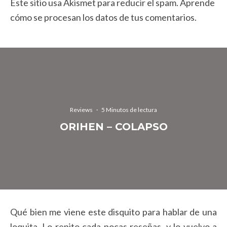
Este sitio usa Akismet para reducir el spam.
Aprende
cómo se procesan los datos de tus comentarios.
Reviews
·
5 Minutos de lectura
ORIHEN – COLAPSO
Qué bien me viene este disquito para hablar de una
loquita. Lo repito cada pocas reseñas, y lo vuelvo a