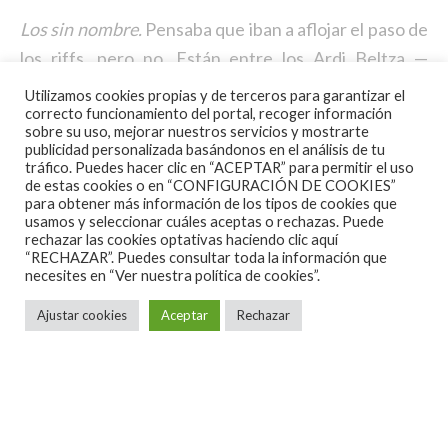
Los sin nombre.
Pensaba que iban a aflojar el paso de
los riffs, pero no. Están entre los Ardi Beltza —
salvando distancias vocales— y los
Inadaptados
, de
Utilizamos cookies propias y de terceros para garantizar el
correcto funcionamiento del portal, recoger información
La última bala, una gran banda, extinta, formada por
sobre su uso, mejorar nuestros servicios y mostrarte
grandes tipos, y con un grandísimo letrista. Es un
publicidad personalizada basándonos en el análisis de tu
tráfico. Puedes hacer clic en “ACEPTAR” para permitir el uso
buen acercamiento a los sonidos más duros que
de estas cookies o en “CONFIGURACIÓN DE COOKIES”
puede ofrecer este cajón de sastre llamado
para obtener más información de los tipos de cookies que
usamos y seleccionar cuáles aceptas o rechazas. Puede
rock/punk/metal y todos sus hijos mestizos, cómo me
rechazar las cookies optativas haciendo clic aquí
“RECHAZAR”. Puedes consultar toda la información que
recuerdan a los navarros en los coros de los
necesites en
“Ver nuestra política de cookies”.
estribillos y, sin embargo, como mantienen un
Ajustar cookies
Aceptar
Rechazar
mensaje —y una voz— entre rockera y punk, más
cerca de los de Zaldívar.
En resumidas cuentas, un muy buen disco. buenos
momentos sonoros, batería galopante, riffs