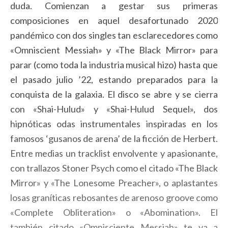
duda. Comienzan a gestar sus primeras
composiciones en aquel desafortunado 2020
pandémico con dos singles tan esclarecedores como
«Omniscient Messiah» y «The Black Mirror» para
parar (como toda la industria musical hizo) hasta que
el pasado julio ’22, estando preparados para la
conquista de la galaxia. El disco se abre y se cierra
con «Shai-Hulud» y «Shai-Hulud Sequel», dos
hipnóticas odas instrumentales inspiradas en los
famosos ‘gusanos de arena’ de la ficción de Herbert.
Entre medias un tracklist envolvente y apasionante,
con trallazos Stoner Psych como el citado «The Black
Mirror» y «The Lonesome Preacher», o aplastantes
losas graníticas rebosantes de arenoso groove como
«Complete Obliteration» o «Abomination». El
también citado «Omnisciente Messiah» te va a