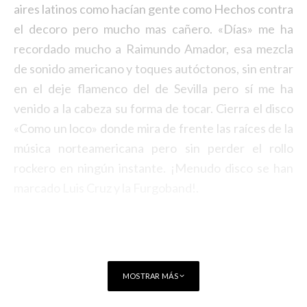
aires latinos como hacían gente como Hechos contra
el decoro pero mucho mas cañero. «Días» me ha
recordado mucho a Raimundo Amador, esa mezcla
de sonido americano y toques autóctonos, sin entrar
en el deje flamenco del de Sevilla pero sí me ha
venido a la cabeza su forma de tocar. Cierra el disco
«Como un loco» donde mira de frente las raíces de la
música norteamericana pero sin perder el rollo
rockero en ningún instante. ¡Menudo disco se han
marcado Luis Cruz y la Furgoband!.
MOSTRAR MÁS