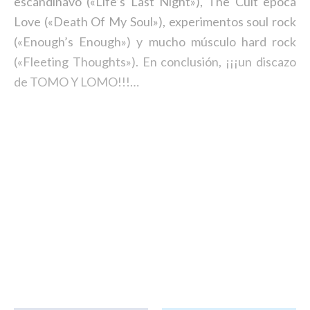
escandinavo («Life’s Last Night»), The Cult época
Love («Death Of My Soul»), experimentos soul rock
(«Enough’s Enough») y mucho músculo hard rock
(«Fleeting Thoughts»). En conclusión, ¡¡¡un discazo
de TOMO Y LOMO!!!…