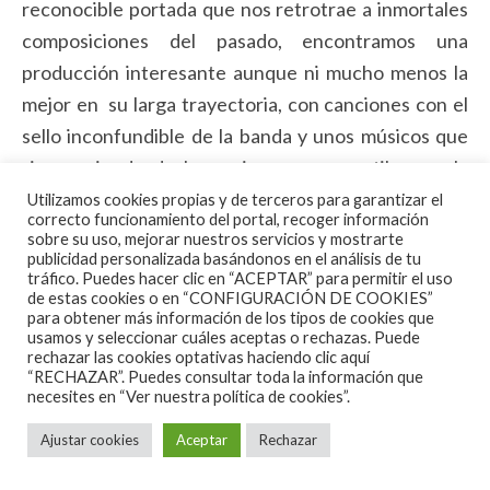
reconocible portada que nos retrotrae a inmortales
composiciones del pasado, encontramos una
producción interesante aunque ni mucho menos la
mejor en su larga trayectoria, con canciones con el
sello inconfundible de la banda y unos músicos que
siguen siendo de los mejores en su estilo, con la
impronta personal que ofrece Neal Schon a las seis
Utilizamos cookies propias y de terceros para garantizar el
correcto funcionamiento del portal, recoger información
cuerdas, los teclados mágicos de Jonathan Cain, la
sobre su uso, mejorar nuestros servicios y mostrarte
publicidad personalizada basándonos en el análisis de tu
maravillosa voz de Arnel Pineda y una base rítmica de
tráfico. Puedes hacer clic en “ACEPTAR” para permitir el uso
envergadura con el regreso de Randy Jackson al
de estas cookies o en “CONFIGURACIÓN DE COOKIES”
para obtener más información de los tipos de cookies que
bajo y Deen Catronovo a la batería compartiendo
usamos y seleccionar cuáles aceptas o rechazas. Puede
puesto con Narada Michael Warren.
rechazar las cookies optativas haciendo clic aquí
“RECHAZAR”. Puedes consultar toda la información que
necesites en
“Ver nuestra política de cookies”.
“Freedom” comienza su casi hora y cuarto de
duración (“rara avis” en el panorama actual) con el
Ajustar cookies
Aceptar
Rechazar
sonido del teclado en “Together we run”, un precioso