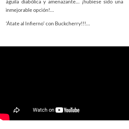
águila diabólica y amenazante… ¡hubiese sido una
inmejorable opción!…
‘Átate al Infierno’ con Buckcherry!!!…