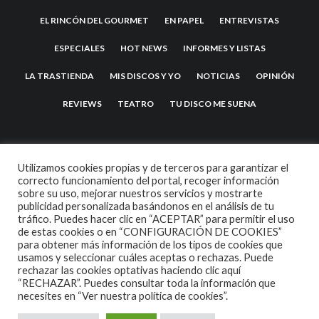
EL RINCÓN DEL GOURMET
EN PAPEL
ENTREVISTAS
ESPECIALES
HOT NEWS
INFORMES Y LISTAS
LA TRASTIENDA
MIS DISCOS Y YO
NOTICIAS
OPINIÓN
REVIEWS
TEATRO
TU DISCO ME SUENA
Utilizamos cookies propias y de terceros para garantizar el
correcto funcionamiento del portal, recoger información
sobre su uso, mejorar nuestros servicios y mostrarte
publicidad personalizada basándonos en el análisis de tu
tráfico. Puedes hacer clic en “ACEPTAR” para permitir el uso
de estas cookies o en “CONFIGURACIÓN DE COOKIES”
2007 COPYRIGHT -
CODETIPI
THEME
para obtener más información de los tipos de cookies que
usamos y seleccionar cuáles aceptas o rechazas. Puede
rechazar las cookies optativas haciendo clic aquí
“RECHAZAR”. Puedes consultar toda la información que
necesites en
“Ver nuestra política de cookies”.