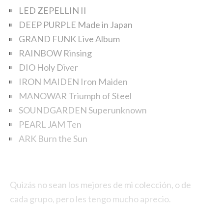
LED ZEPELLIN II
DEEP PURPLE Made in Japan
GRAND FUNK Live Album
RAINBOW Rinsing
DIO Holy Diver
IRON MAIDEN Iron Maiden
MANOWAR Triumph of Steel
SOUNDGARDEN Superunknown
PEARL JAM Ten
ARK Burn the Sun
Quizás no sean los mejores de mi colección, o de
cada grupo, pero les tengo mucho aprecio.