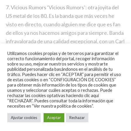
7. Vicious Rumors ‘Vicious Rumors’: otra joyita del
US metal de los 80. Es la banda que más veces he
visto en directo, cuando alguien me dice que es fan
de ellos ya nos hacemos amigos para siempre. Banda
infravalorada de una calidad excepcional, con un Carl
Albert a las voces absolutamente espectacular.
Utilizamos cookies propias y de terceros para garantizar el
Cuando vienen a España meten a 50 personas, en
correcto funcionamiento del portal, recoger información
sobre su uso, mejorar nuestros servicios y mostrarte
serio ¿qué le pasa a la gente? Si te gusta el metal
publicidad personalizada basándonos en el análisis de tu
tráfico. Puedes hacer clic en “ACEPTAR” para permitir el uso
Vicious Rumors son deberes obligatorios.
de estas cookies o en “CONFIGURACIÓN DE COOKIES”
para obtener más información de los tipos de cookies que
8. In Solitude ‘Sister’: La mejor banda de finales de
usamos y seleccionar cuáles aceptas o rechazas. Puede
rechazar las cookies optativas haciendo clic aquí
los 2000, cinco chavales de Uppsala revolucionaron
“RECHAZAR”. Puedes consultar toda la información que
la escena con un heavy metal oscuro y una puesta en
necesites en
“Ver nuestra política de cookies”.
escena única. Eran los Ramones del rock tenebroso.
Ajustar cookies
Aceptar
Rechazar
‘Sister’ fue su disco, los chavales habían crecido y