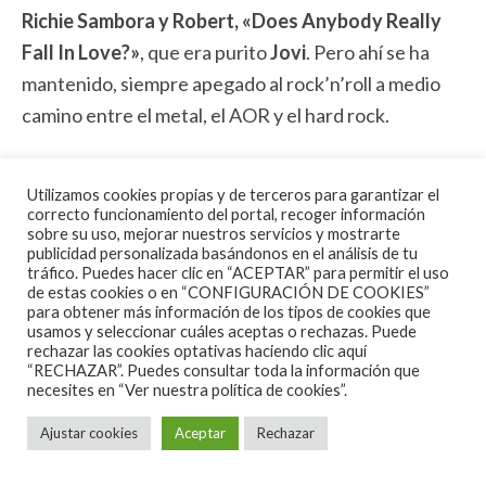
Richie Sambora y Robert, «Does Anybody Really
Fall In Love?»
, que era purito
Jovi
. Pero ahí se ha
mantenido, siempre apegado al rock’n’roll a medio
camino entre el metal, el AOR y el hard rock.
Si exceptuamos la
Nota 69
Utilizamos cookies propias y de terceros para garantizar el
impactante portada,
correcto funcionamiento del portal, recoger información
este quinto disco del
sobre su uso, mejorar nuestros servicios y mostrarte
publicidad personalizada basándonos en el análisis de tu
artista bostoniano se me atragantó en la primera
tráfico. Puedes hacer clic en “ACEPTAR” para permitir el uso
escucha pero, llevando cinco o seis como llevo ahora,
de estas cookies o en “CONFIGURACIÓN DE COOKIES”
para obtener más información de los tipos de cookies que
puedo decir que es un disco que te va atrapando sin
usamos y seleccionar cuáles aceptas o rechazas. Puede
rechazar las cookies optativas haciendo clic aquí
querer, variado, con buenas melodías AOR y buenos
“RECHAZAR”. Puedes consultar toda la información que
pasajes metaleros con toques industriales.
Kane
necesites en
“Ver nuestra política de cookies”.
Roberts
se sabe perro viejo y ha sabido adaptar su
Ajustar cookies
Aceptar
Rechazar
sonido Melodic Rock al S.XXI con buenos
guitarrazos, solazos muy inspirados con punteos muy