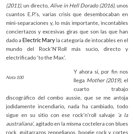
(2011)
, un directo,
Alive in Hell Dorado (2016)
, unos
cuantos E.P.’s, varias crisis que desembocaban en
mini-separaciones y, lo más importante, incontables
conciertazos y excesivas giras que son las que han
dado a
Electric Mary
la categoría de intocables en el
mundo del Rock’N’Roll más sucio, directo y
electrificado ‘to the Max’.
Y ahora sí, por fin nos
Nota 100
llega
Mother (2019)
, el
cuarto trabajo
discográfico del combo aussie, que se me antoja
jodidamente incendiario, nada ha cambiado, todo
sigue en su sitio con ese rock’n’roll salvaje
‘a la
australiana’
, agitado en la misma coctelera con blues
rock, guitarrazos zeppelianos, boogie rock y cortes