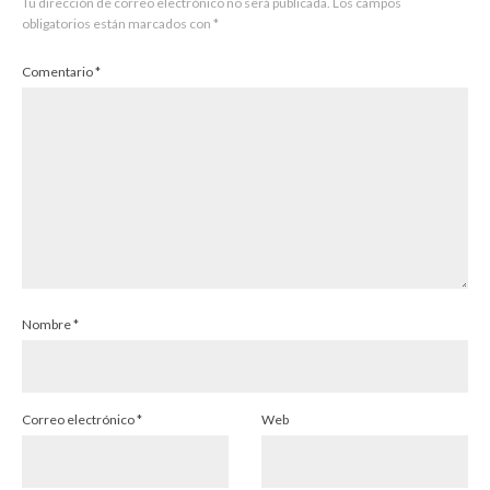
Tu dirección de correo electrónico no será publicada.
Los campos
obligatorios están marcados con
*
Comentario
*
Nombre
*
Correo electrónico
*
Web