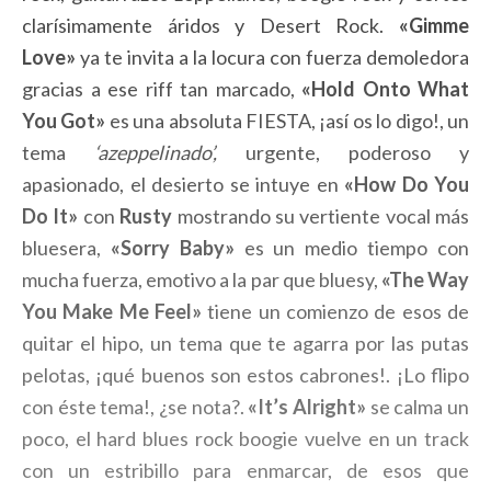
clarísimamente áridos y Desert Rock.
«Gimme
Love»
ya te invita a la locura con fuerza demoledora
gracias a ese riff tan marcado,
«Hold Onto What
You Got»
es una absoluta FIESTA, ¡así os lo digo!, un
tema
‘azeppelinado’,
urgente, poderoso y
apasionado, el desierto se intuye en
«How Do You
Do It»
con
Rusty
mostrando su vertiente vocal más
bluesera,
«Sorry Baby»
es un medio tiempo con
mucha fuerza, emotivo a la par que bluesy,
«The Way
You Make Me Feel»
tiene un comienzo de esos de
quitar el hipo, un tema que te agarra por las putas
pelotas, ¡qué buenos son estos cabrones!. ¡Lo flipo
con éste tema!, ¿se nota?.
«It’s Alright»
se calma un
poco, el hard blues rock boogie vuelve en un track
con un estribillo para enmarcar, de esos que