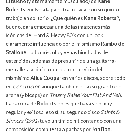
El bueno (y eternamente musculado) de
Kane
Roberts
vuelve a la palestra musical con su quinto
trabajo en solitario. ¿Que quién es
Kane Roberts
?,
bueno, para empezar una de las imágenes más
icónicas del Hard & Heavy 80’s con un look
claramente influenciado por el mismísimo
Rambo de
Stallone
, todo músculo y venas hinchadas de
esteroides, además de presumir de una guitarra-
metralleta atómica que puso al servicio del
mismísimo
Alice Cooper
en varios discos, sobre todo
en
Constrictor
, aunque también puso su granito de
arena (y biceps) en
Trash
y
Raise Your Fist And Yell
.
La carrera de
Roberts
no es que haya sido muy
regular y exitosa, eso sí, su segundo disco
Saints &
Sinners (1991)
tuvo un tímido hit contando con una
composición compuesta a pachas por
Jon Bon,