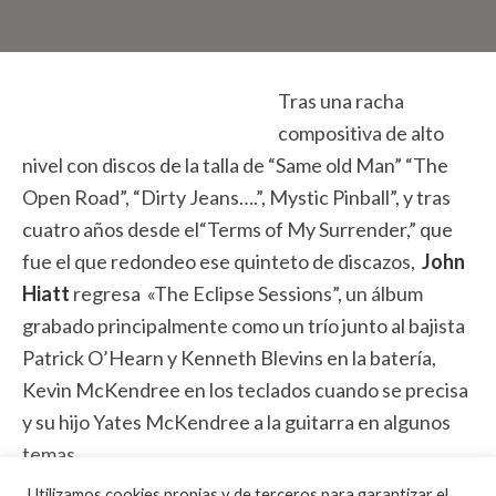
Tras una racha
compositiva de alto
nivel con discos de la talla de “Same old Man” “The
Open Road”, “Dirty Jeans….”, Mystic Pinball”, y tras
cuatro años desde el“Terms of My Surrender,” que
fue el que redondeo ese quinteto de discazos,
John
Hiatt
regresa «The Eclipse Sessions”, un álbum
grabado principalmente como un trío junto al bajista
Patrick O’Hearn y Kenneth Blevins en la batería,
Kevin McKendree en los teclados cuando se precisa
y su hijo Yates McKendree a la guitarra en algunos
temas.
Utilizamos cookies propias y de terceros para garantizar el