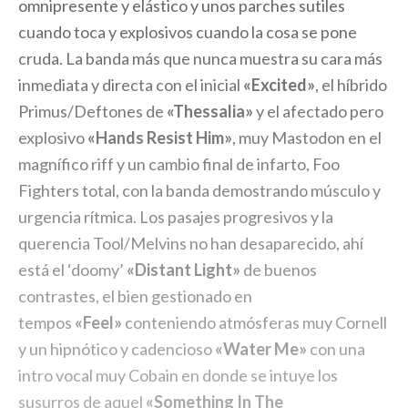
omnipresente y elástico y unos parches sutiles
cuando toca y explosivos cuando la cosa se pone
cruda. La banda más que nunca muestra su cara más
inmediata y directa con el inicial
«Excited»
, el híbrido
Primus/Deftones de
«Thessalia»
y el afectado pero
explosivo
«Hands Resist Him»
, muy Mastodon en el
magnífico riff y un cambio final de infarto, Foo
Fighters total, con la banda demostrando músculo y
urgencia rítmica. Los pasajes progresivos y la
querencia Tool/Melvins no han desaparecido, ahí
está el ‘doomy’
«Distant Light»
de buenos
contrastes, el bien gestionado en
tempos
«Feel»
conteniendo atmósferas muy Cornell
y un hipnótico y cadencioso
«Water Me»
con una
intro vocal muy Cobain en donde se intuye los
susurros de aquel
«Something In The