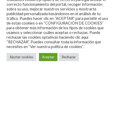
El disco se grabó en The Rock House en Franklin,
correcto funcionamiento del portal, recoger información
sobre su uso, mejorar nuestros servicios y mostrarte
Tennessee.,en 2017, y debe su titulo al eclipse solar
publicidad personalizada basándonos en el análisis de tu
completo que tuvo lugar justamente el 21 de agosto.
tráfico. Puedes hacer clic en “ACEPTAR” para permitir el uso
de estas cookies o en “CONFIGURACIÓN DE COOKIES”
Esta vez ha sido su pausa más larga entre álbumes, y
para obtener más información de los tipos de cookies que
es que a sus 66 años Hiatt, que siempre ha lanzado
usamos y seleccionar cuáles aceptas o rechazas. Puede
rechazar las cookies optativas haciendo clic aquí
discos soberbios, ha preferido esperar a realmente
“RECHAZAR”. Puedes consultar toda la información que
necesites en
“Ver nuestra política de cookies”.
tener un ramillete de buenas composiciones para
grabarlas. Y en este disco queda demostrado lo que
Ajustar cookies
Aceptar
Rechazar
decía Steve Earle en la serie “Treme” viendo a Hiatt
actuando: “Es uno de los mejores compositores vivos
que tiene Estados Unidos”.
Letrista hábil y con humor, narrador de historias que
solo la vida te enseña, lo canta con esa voz singular y
personal, áspera y cálida. Once canciones grabadas
durante cuatro días suenan espontaneas, con su