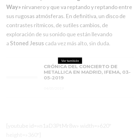
Way»
nirvanero y que va reptando y reptando entre
sus rugosas atmósferas. En definitiva, un disco de
contrastes rítmicos, de sutiles cambios, de
exploración de su sonido que están llevando
a
Stoned Jesus
cada vez más alto, sin duda.
Ver también
CRÓNICA DEL CONCIERTO DE
METALLICA EN MADRID, IFEMA, 03-
05-2019
04/05/2019
[youtube id=»n1aD3PtMr8w» width=»620″
height=»360″]