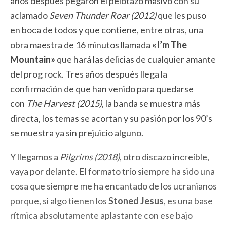
años después pegaron el pelotazo masivo con su
aclamado
Seven Thunder Roar (2012)
que les puso
en boca de todos y que contiene, entre otras, una
obra maestra de 16 minutos llamada
«I’m The
Mountain»
que hará las delicias de cualquier amante
del prog rock. Tres años después llega la
confirmación de que han venido para quedarse
con
The Harvest (2015)
, la banda se muestra más
directa, los temas se acortan y su pasión por los 90’s
se muestra ya sin prejuicio alguno.
Y llegamos a
Pilgrims (2018)
, otro discazo increíble,
vaya por delante. El formato trío siempre ha sido una
cosa que siempre me ha encantado de los ucranianos
porque, si algo tienen los
Stoned Jesus
, es una base
rítmica absolutamente aplastante con ese bajo