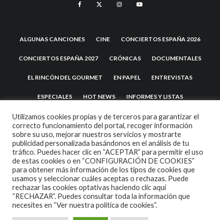
ALGUNAS CANCIONES
CINE
CONCIERTOS ESPAÑA 2026
CONCIERTOS ESPAÑA 2027
CRÓNICAS
DOCUMENTALES
EL RINCÓN DEL GOURMET
EN PAPEL
ENTREVISTAS
ESPECIALES
HOT NEWS
INFORMES Y LISTAS
LA TRASTIENDA
MIS DISCOS Y YO
NOTICIAS
OPINIÓN
Utilizamos cookies propias y de terceros para garantizar el
correcto funcionamiento del portal, recoger información
sobre su uso, mejorar nuestros servicios y mostrarte
REVIEWS
TEATRO
TU DISCO ME SUENA
publicidad personalizada basándonos en el análisis de tu
tráfico. Puedes hacer clic en “ACEPTAR” para permitir el uso
de estas cookies o en “CONFIGURACIÓN DE COOKIES”
para obtener más información de los tipos de cookies que
usamos y seleccionar cuáles aceptas o rechazas. Puede
rechazar las cookies optativas haciendo clic aquí
“RECHAZAR”. Puedes consultar toda la información que
necesites en
“Ver nuestra política de cookies”.