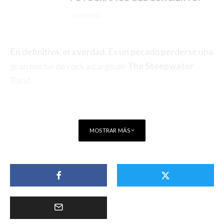
01/12/2013
En definitiva, era verdad. Es un pecado perderse una
gran noche de rock a cargo de
The Steepwater
Band.
MOSTRAR MÁS