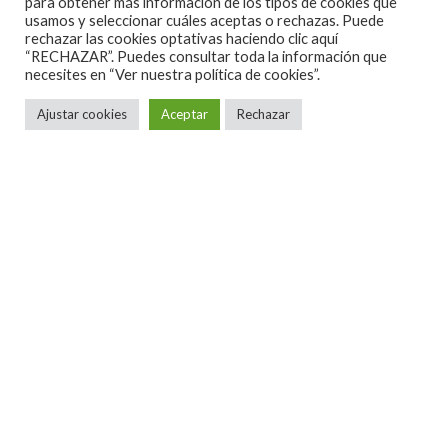
para obtener más información de los tipos de cookies que
usamos y seleccionar cuáles aceptas o rechazas. Puede
discografía), sonaron sin tregua, sin cesar. En
rechazar las cookies optativas haciendo clic aquí
definitiva,
The Excitements
tienen muy pocos
“RECHAZAR”. Puedes consultar toda la información que
necesites en
“Ver nuestra política de cookies”.
rivales en su género, por no decir casi ninguno
encima de un escenario y así dejaron constancia de
Ajustar cookies
Aceptar
Rechazar
ello de nuevo, en la ciudad departamental.