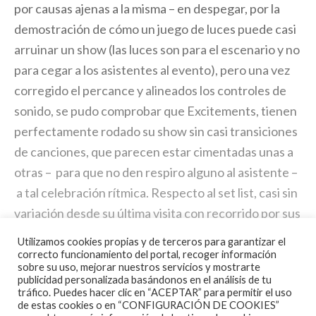
por causas ajenas a la misma – en despegar, por la
demostración de cómo un juego de luces puede casi
arruinar un show (las luces son para el escenario y no
para cegar a los asistentes al evento), pero una vez
corregido el percance y alineados los controles de
sonido, se pudo comprobar que Excitements, tienen
perfectamente rodado su show sin casi transiciones
de canciones, que parecen estar cimentadas unas a
otras – para que no den respiro alguno al asistente –
a tal celebración rítmica. Respecto al set list, casi sin
variación desde su última visita con recorrido por sus
tres lps, con la lógica parada en su última obra, así, los
Utilizamos cookies propias y de terceros para garantizar el
Mojo train, Ha Ha Ha, Fire, Four Loves, Wait a
correcto funcionamiento del portal, recoger información
sobre su uso, mejorar nuestros servicios y mostrarte
Minute, Thats What You Got… y mi favorita sin duda,
publicidad personalizada basándonos en el análisis de tu
tráfico. Puedes hacer clic en “ACEPTAR” para permitir el uso
Breaking The Rules , siempre impactante (un tema lo
de estas cookies o en “CONFIGURACIÓN DE COOKIES”
de sus baladas que me parece de lo mejor de su