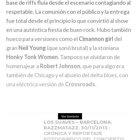
base de riffs fluía desde el escenario contagiando al
respetable. La comunión con el público y la entrega
fue total desde el principio lo que convirtió al show
en una auténtica fiesta de buen rock. Hubo también
hueco para versiones como el
Cimannon girl
del
gran
Neil Young
(que sonó brutal) y la stoniana
Honky Tonk Women
. Tampoco se olvidaron de
homenajear a
Robert Johnson
, que para algo era
también de Chicago y el abuelo del delta blues, con
una eléctrica versión de
Crossroads
.
Ver también
LOS SUAVES – BARCELONA.
RAZZMATAZZ. 30/11/2013 :
CRÓNICA Y REPORTAJE
FOTOGRÁFICO DEL CONCIERTO.