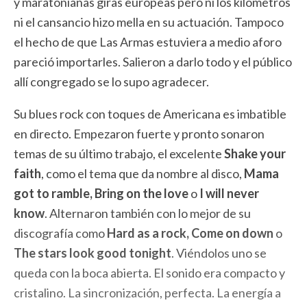
y maratonianas giras europeas pero ni los kilómetros
ni el cansancio hizo mella en su actuación. Tampoco
el hecho de que Las Armas estuviera a medio aforo
pareció importarles. Salieron a darlo todo y el público
allí congregado se lo supo agradecer.
Su blues rock con toques de Americana es imbatible
en directo. Empezaron fuerte y pronto sonaron
temas de su último trabajo, el excelente
Shake your
faith
, como el tema que da nombre al disco,
Mama
got to ramble, Bring on the love
o
I will never
know
. Alternaron también con lo mejor de su
discografía como
Hard as a rock, Come on down
o
The stars look good tonight
. Viéndolos uno se
queda con la boca abierta. El sonido era compacto y
cristalino. La sincronización, perfecta. La energía a