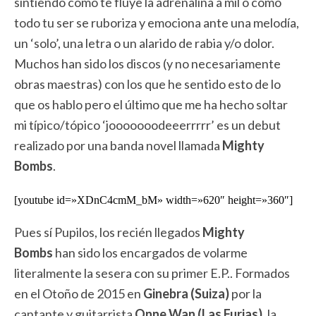
sintiendo cómo te fluye la adrenalina a mil o cómo
todo tu ser se ruboriza y emociona ante una melodía,
un ‘solo’, una letra o un alarido de rabia y/o dolor.
Muchos han sido los discos (y no necesariamente
obras maestras) con los que he sentido esto de lo
que os hablo pero el último que me ha hecho soltar
mi típico/tópico ‘jooooooodeeerrrrr’ es un debut
realizado por una banda novel llamada
Mighty
Bombs
.
[youtube id=»XDnC4cmM_bM» width=»620″ height=»360″]
Pues sí Pupilos, los recién llegados
Mighty
Bombs
han sido los encargados de volarme
literalmente la sesera con su primer E.P.. Formados
en el Otoño de 2015 en
Ginebra (Suiza)
por la
cantante y guitarrista
Onne Wan (Las Furias)
, la