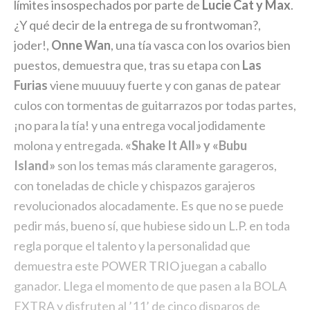
límites insospechados por parte de
Lucie Cat y Max
.
¿Y qué decir de la entrega de su frontwoman?,
joder!,
Onne Wan
, una tía vasca con los ovarios bien
puestos, demuestra que, tras su etapa con
Las
Furias
viene muuuuy fuerte y con ganas de patear
culos con tormentas de guitarrazos por todas partes,
¡no para la tía! y una entrega vocal jodidamente
molona y entregada.
«Shake It All» y «Bubu
Island»
son los temas más claramente garageros,
con toneladas de chicle y chispazos garajeros
revolucionados alocadamente. Es que no se puede
pedir más, bueno sí, que hubiese sido un L.P. en toda
regla porque el talento y la personalidad que
demuestra este POWER TRIO juegan a caballo
ganador. Llega el momento de que pasen a la BOLA
EXTRA y disfruten al ’11’ de cinco disparos de