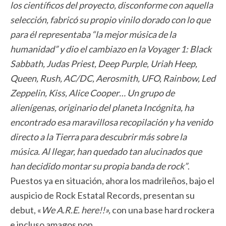
los científicos del proyecto, disconforme con aquella
selección, fabricó su propio vinilo dorado con lo que
para él representaba “la mejor música de la
humanidad” y dio el cambiazo en la Voyager 1: Black
Sabbath, Judas Priest, Deep Purple, Uriah Heep,
Queen, Rush, AC/DC, Aerosmith, UFO, Rainbow, Led
Zeppelin, Kiss, Alice Cooper… Un grupo de
alienígenas, originario del planeta Incógnita, ha
encontrado esa maravillosa recopilación y ha venido
directo a la Tierra para descubrir más sobre la
música. Al llegar, han quedado tan alucinados que
han decidido montar su propia banda de rock”
.
Puestos ya en situación, ahora los madrileños, bajo el
auspicio de Rock Estatal Records, presentan su
debut, «
We A.R.E. here!!»,
con una base hard rockera
e incluso amagos pop.