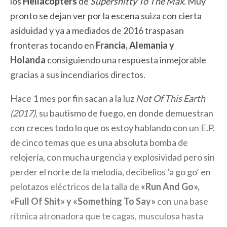
los
Hellacopters
de
Supershitt
y To The Max
. Muy
pronto se dejan ver por la escena suiza con cierta
asiduidad y ya a mediados de 2016 traspasan
fronteras tocando en
Francia, Alemania y
Holanda
consiguiendo una respuesta inmejorable
gracias a sus incendiarios directos.
Hace 1 mes por fin sacan a la luz
Not Of This Earth
(2017)
, su bautismo de fuego, en donde demuestran
con creces todo lo que os estoy hablando con un E.P.
de cinco temas que es una absoluta bomba de
relojería, con mucha urgencia y explosividad pero sin
perder el norte de la melodía, decibelios ‘a go go’ en
pelotazos eléctricos de la talla de
«Run And Go»,
«Full Of Shit» y «Something To Say»
con una base
rítmica atronadora que te cagas, musculosa hasta