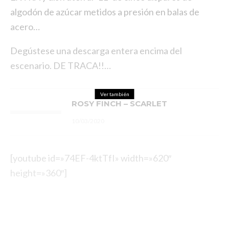
algodón de azúcar metidos a presión en balas de
acero…
Degústese una descarga entera encima del
escenario. DE TRACA!!…
Ver también
ROSY FINCH – SCARLET
10/03/2020
[youtube id=»74EF-4ktTfI» width=»620″
height=»360″]