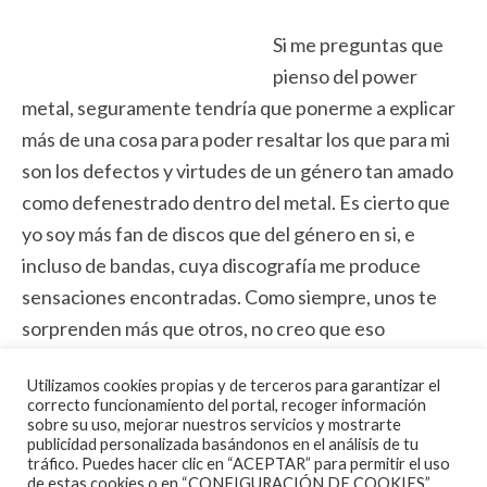
Si me preguntas que
pienso del power
metal, seguramente tendría que ponerme a explicar
más de una cosa para poder resaltar los que para mi
son los defectos y virtudes de un género tan amado
como defenestrado dentro del metal. Es cierto que
yo soy más fan de discos que del género en si, e
incluso de bandas, cuya discografía me produce
sensaciones encontradas. Como siempre, unos te
sorprenden más que otros, no creo que eso
sorprenda a nadie. Con el último disco de
Utilizamos cookies propias y de terceros para garantizar el
Dragonforce
en mis manos, reconozco que estos
correcto funcionamiento del portal, recoger información
son de los que desde un primero momento se han
sobre su uso, mejorar nuestros servicios y mostrarte
publicidad personalizada basándonos en el análisis de tu
convertido en una de esas bandas que si son capaces
tráfico. Puedes hacer clic en “ACEPTAR” para permitir el uso
de transmitirme sensaciones. Lo primero es que son
de estas cookies o en “CONFIGURACIÓN DE COOKIES”