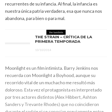
recurrentes de su infancia. Al final, la infancia es
nuestra única patria verdadera, esa que nunca nos
abandona, para bien o para mal.
Ver también
THE STRAIN – CRÍTICA DE LA
PRIMERA TEMPORADA
13/10/2014
Moonlight es un film intimista. Barry Jenkins nos
recuerda con Moonlight a Boyhood, aunque su
recorrido vital de un muchacho me resultó más
doloroso. Esta vez el protagonista es interpretado
por tres actores distintos (Alex Hibbert, Ashton
Sanders y Trevante Rhodes) que no coincidieron
durante el rodaje ni se conocían previamente entre