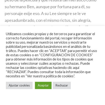
su hermano Ben, aunque por fortuna para él, su
personaje exije eso. A su Lee siempre se le ve
apesadumbrado, con el mismo rictus, sin alegría,
salvo en un par de momentos en el barco familiar,
metáfora de la libertad y la evasión. Una
Utilizamos cookies propias y de terceros para garantizar el
correcto funcionamiento del portal, recoger información
interpretación muy «bressoniana». El sobrino de
sobre su uso, mejorar nuestros servicios y mostrarte
publicidad personalizada basándonos en el análisis de tu
Lucas Hedges es un adolescente que no termina de
tráfico. Puedes hacer clic en “ACEPTAR” para permitir el uso
asimilar el alcoholismo y abandono de la madre, la
de estas cookies o en “CONFIGURACIÓN DE COOKIES”
para obtener más información de los tipos de cookies que
muerte del padre y el posible cambio de vivienda de
usamos y seleccionar cuáles aceptas o rechazas. Puede
un lugar donde está asentado. Papel complicado y
rechazar las cookies optativas haciendo clic aquí
“RECHAZAR”. Puedes consultar toda la información que
que resuelve bien, aunque en las pocas escenas
necesites en
“Ver nuestra política de cookies”.
donde aparece la que llena toda la pantalla es
Ajustar cookies
Aceptar
Rechazar
Michelle Williams, sobre todo en su última aparición
en la cinta. Una secuencia que hiela la sangre y por la
que estoy seguro que ha conseguido su cuarta