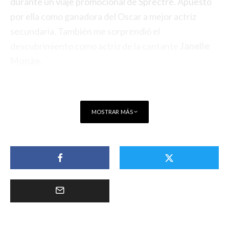
durante un viaje promocional de Sprectre. Apuesto
por ella como ganadora del Oscar a mejor actriz
secundaria. También me sorprendió el
descubrimiento como actriz de la cantante
Janelle
Monàe.
MOSTRAR MÁS