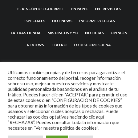
EL RINCÓN DEL GOURMET
EN PAPEL
ENTREVISTAS
ESPECIALES
HOT NEWS
INFORMES Y LISTAS
LA TRASTIENDA
MIS DISCOS Y YO
NOTICIAS
OPINIÓN
REVIEWS
TEATRO
TU DISCO ME SUENA
Utilizamos cookies propias y de terceros para garantizar el
correcto funcionamiento del portal, recoger información
sobre su uso, mejorar nuestros servicios y mostrarte
publicidad personalizada basándonos en el análisis de tu
tráfico. Puedes hacer clic en “ACEPTAR” para permitir el uso
de estas cookies o en “CONFIGURACIÓN DE COOKIES”
2007 COPYRIGHT -
CODETIPI
THEME
para obtener más información de los tipos de cookies que
usamos y seleccionar cuáles aceptas o rechazas. Puede
rechazar las cookies optativas haciendo clic aquí
“RECHAZAR”. Puedes consultar toda la información que
necesites en
“Ver nuestra política de cookies”.