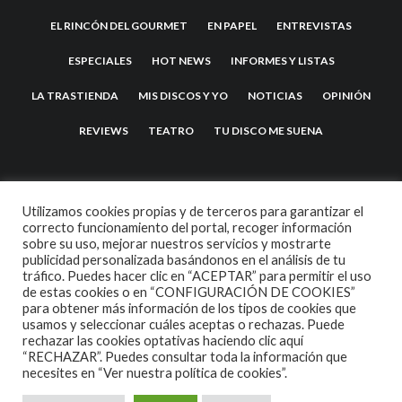
EL RINCÓN DEL GOURMET
EN PAPEL
ENTREVISTAS
ESPECIALES
HOT NEWS
INFORMES Y LISTAS
LA TRASTIENDA
MIS DISCOS Y YO
NOTICIAS
OPINIÓN
REVIEWS
TEATRO
TU DISCO ME SUENA
Utilizamos cookies propias y de terceros para garantizar el
correcto funcionamiento del portal, recoger información
sobre su uso, mejorar nuestros servicios y mostrarte
publicidad personalizada basándonos en el análisis de tu
tráfico. Puedes hacer clic en “ACEPTAR” para permitir el uso
de estas cookies o en “CONFIGURACIÓN DE COOKIES”
2007 COPYRIGHT -
CODETIPI
THEME
para obtener más información de los tipos de cookies que
usamos y seleccionar cuáles aceptas o rechazas. Puede
rechazar las cookies optativas haciendo clic aquí
“RECHAZAR”. Puedes consultar toda la información que
necesites en
“Ver nuestra política de cookies”.