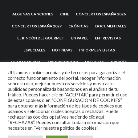
ALGUNAS CANCIONES
CINE
CONCIERTOS ESPAÑA 2026
CONCIERTOS ESPAÑA 2027
CRÓNICAS
DOCUMENTALES
EL RINCÓN DEL GOURMET
EN PAPEL
ENTREVISTAS
ESPECIALES
HOT NEWS
INFORMES Y LISTAS
LA TRASTIENDA
MIS DISCOS Y YO
NOTICIAS
OPINIÓN
Utilizamos cookies propias y de terceros para garantizar el
REVIEWS
TEATRO
TU DISCO ME SUENA
correcto funcionamiento del portal, recoger información
sobre su uso, mejorar nuestros servicios y mostrarte
publicidad personalizada basándonos en el análisis de tu
tráfico. Puedes hacer clic en “ACEPTAR” para permitir el uso
de estas cookies o en “CONFIGURACIÓN DE COOKIES”
para obtener más información de los tipos de cookies que
usamos y seleccionar cuáles aceptas o rechazas. Puede
rechazar las cookies optativas haciendo clic aquí
“RECHAZAR”. Puedes consultar toda la información que
necesites en
“Ver nuestra política de cookies”.
2007 COPYRIGHT -
CODETIPI
THEME