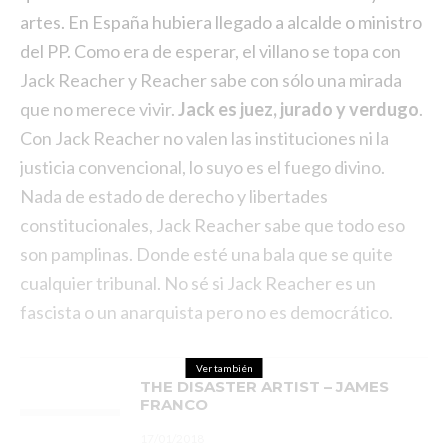
artes. En España hubiera llegado a alcalde o ministro
del PP. Como era de esperar, el villano se topa con
Jack Reacher y Reacher sabe con sólo una mirada
que no merece vivir.
Jack es juez, jurado y verdugo
.
Con Jack Reacher no valen las instituciones ni la
justicia convencional, lo suyo es el fuego divino.
Nada de estado de derecho y libertades
constitucionales, Jack Reacher sabe que todo eso
son pamplinas. Donde esté una bala que se quite
cualquier tribunal. No sé si Jack Reacher es un
fascista o un anarquista pero no es democrático.
Ver también
THE DISASTER ARTIST – JAMES
FRANCO
17/01/2018