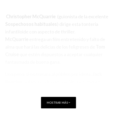
Christopher McQuarrie
(guionista de la excelente
Sospechosos habituales
) dirige esta tontería
infantiloide con aspecto de thriller.
McQuarrie
entrega un film entretenido y falto de
alma que hará las delicias de los feligreses de
Tom
Cruise
que estén dispuestos a aceptar cualquier
fantasmada de buena gana.
Una pena, si no tomara al público por idiota,
Jack
Reacher
hubiera podido ser un film interesante.
MOSTRAR MÁS