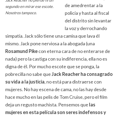
Jack Reacher no pierde ni un
de amedrentar a la
segundo en mirar ese escote.
policía y hasta al fiscal
Nosotros tampoco.
del distrito sin levantar
la voz y derrochando
simpatía. Jack sólo tiene una camisa que lava él
mismo. Jack pone nerviosa a la abogada (una
Rosamund
Pike
con eterna cara de no enterarse de
nada) pero la castiga con su indiferencia, ella no es
digna de él. Por mucho escote que se ponga, la
pobrecilla no sabe que
Jack Reacher ha consagrado
su vida a la justicia
, no está para distraerse con
mujeres. No hay escena de cama, no las hay desde
hace mucho en las pelis de Tom Cruise, pero el film
deja un regusto machista. Pensemos que
las
mujeres en esta película son seres indefensos y