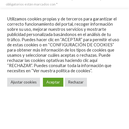
obligatorios están marcados con
*
Comentario
*
Utilizamos cookies propias y de terceros para garantizar el
correcto funcionamiento del portal, recoger información
sobre su uso, mejorar nuestros servicios y mostrarte
publicidad personalizada basándonos en el análisis de tu
tráfico. Puedes hacer clic en “ACEPTAR” para permitir el uso
de estas cookies o en “CONFIGURACIÓN DE COOKIES”
para obtener más información de los tipos de cookies que
usamos y seleccionar cuáles aceptas o rechazas. Puede
rechazar las cookies optativas haciendo clic aquí
“RECHAZAR”. Puedes consultar toda la información que
necesites en
“Ver nuestra política de cookies”.
Ajustar cookies
Aceptar
Rechazar
Nombre
*
Correo electrónico
*
Web