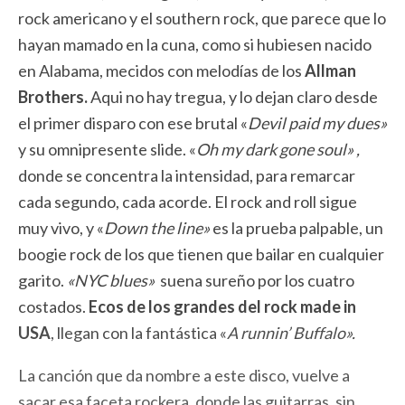
rock americano y el southern rock, que parece que lo
hayan mamado en la cuna, como si hubiesen nacido
en Alabama, mecidos con melodías de los
Allman
Brothers.
Aqui no hay tregua, y lo dejan claro desde
el primer disparo con ese brutal «
Devil paid my dues»
y su omnipresente slide. «
Oh my dark gone soul» ,
donde se concentra la intensidad, para remarcar
cada segundo, cada acorde. El rock and roll sigue
muy vivo, y «
Down the line»
es la prueba palpable, un
boogie rock de los que tienen que bailar en cualquier
garito.
«NYC blues»
suena sureño por los cuatro
costados.
Ecos de los grandes del rock made in
USA
, llegan con la fantástica «
A runnin’ Buffalo».
La canción que da nombre a este disco, vuelve a
sacar esa faceta rockera, donde las guitarras, sin