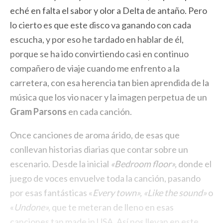
eché en falta el sabor y olor a Delta de antaño. Pero
lo cierto es que este disco va ganando con cada
escucha, y por eso he tardado en hablar de él,
porque se ha ido convirtiendo casi en continuo
compañero de viaje cuando me enfrento a la
carretera, con esa herencia tan bien aprendida de la
música que los vio nacer y la imagen perpetua de un
Gram Parsons
en cada canción.
Once canciones de aroma árido, de esas que
conllevan historias diarias que contar sobre un
escenario. Desde la inicial
«Bedroom floor»,
donde el
juego de voces envuelve toda la canción, pasando
por esas fantásticas «
Every town», «Like the sound»
o
«
Undone»,
que te meteran de lleno en esas
canciones tan made in USA. Así nos llevan en este