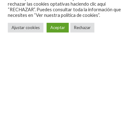
rechazar las cookies optativas haciendo clic aquí
“RECHAZAR”. Puedes consultar toda la información que
necesites en
“Ver nuestra política de cookies”.
Ajustar cookies
Aceptar
Rechazar
¿Creeis en las
segundas
oportunidades?. Yo
soy más bien de aquello de, el tiempo pone a cada
uno en su lugar. Y es que si algo me encanta del
castellano como lenguaje, es su amplio repertorio de
refranes y dichos. Supongo que todos tenemos
alguna espinita clavada, de algo que dejamos a
medias, y aún creemos, que podría haber sido algo
especial. A pesar de estoy seguro, de que somos
muchos los que intentamos vivir a nuestra manera, o