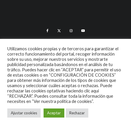
Utilizamos cookies propias y de terceros para garantizar el
ALGUNAS CANCIONES
CINE
CONCIERTOS ESPAÑA 2026
correcto funcionamiento del portal, recoger información
sobre su uso, mejorar nuestros servicios y mostrarte
CONCIERTOS ESPAÑA 2027
CRÓNICAS
DOCUMENTALES
publicidad personalizada basándonos en el análisis de tu
tráfico. Puedes hacer clic en “ACEPTAR” para permitir el uso
EL RINCÓN DEL GOURMET
EN PAPEL
ENTREVISTAS
de estas cookies o en “CONFIGURACIÓN DE COOKIES”
para obtener más información de los tipos de cookies que
usamos y seleccionar cuáles aceptas o rechazas. Puede
ESPECIALES
HOT NEWS
INFORMES Y LISTAS
rechazar las cookies optativas haciendo clic aquí
“RECHAZAR”. Puedes consultar toda la información que
LA TRASTIENDA
MIS DISCOS Y YO
NOTICIAS
OPINIÓN
necesites en
“Ver nuestra política de cookies”.
REVIEWS
TEATRO
TU DISCO ME SUENA
Ajustar cookies
Aceptar
Rechazar