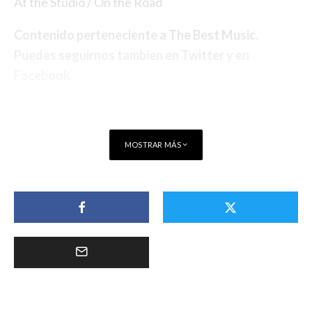
At the Studio / On the Road
Contenido perteneciente a
The Best Music
.
Puedes seguirnos tambien en
Twitter
y en
Facebook
.
MOSTRAR MÁS