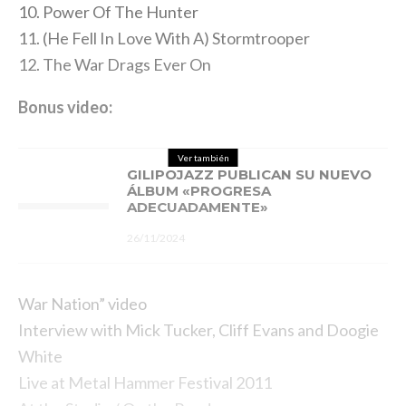
10. Power Of The Hunter
11. (He Fell In Love With A) Stormtrooper
12. The War Drags Ever On
Bonus video:
Ver también
GILIPOJAZZ PUBLICAN SU NUEVO
ÁLBUM «PROGRESA
ADECUADAMENTE»
26/11/2024
War Nation” video
Interview with Mick Tucker, Cliff Evans and Doogie
White
Live at Metal Hammer Festival 2011