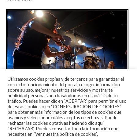
Utilizamos cookies propias y de terceros para garantizar el
correcto funcionamiento del portal, recoger información
sobre su uso, mejorar nuestros servicios y mostrarte
publicidad personalizada basándonos en el análisis de tu
Ver crónica y reportaje fotográfico completo en la
tráfico. Puedes hacer clic en “ACEPTAR” para permitir el uso
web de GKGRock
de estas cookies o en “CONFIGURACIÓN DE COOKIES”
para obtener más información de los tipos de cookies que
usamos y seleccionar cuáles aceptas o rechazas. Puede
Contenido perteneciente a
The Best Music
.
rechazar las cookies optativas haciendo clic aquí
“RECHAZAR”. Puedes consultar toda la información que
Puedes seguirnos tambien en
Twitter
y en
necesites en
“Ver nuestra política de cookies”.