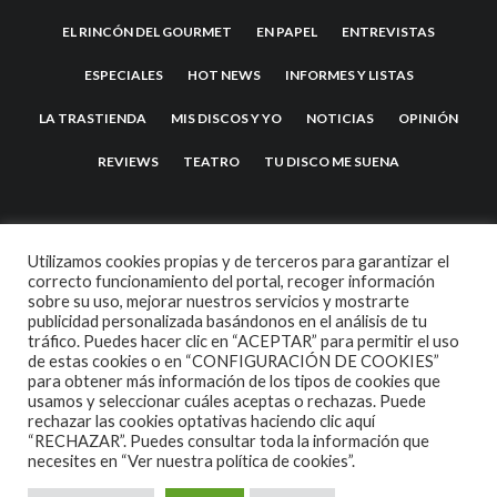
EL RINCÓN DEL GOURMET
EN PAPEL
ENTREVISTAS
ESPECIALES
HOT NEWS
INFORMES Y LISTAS
LA TRASTIENDA
MIS DISCOS Y YO
NOTICIAS
OPINIÓN
REVIEWS
TEATRO
TU DISCO ME SUENA
Utilizamos cookies propias y de terceros para garantizar el
correcto funcionamiento del portal, recoger información
sobre su uso, mejorar nuestros servicios y mostrarte
publicidad personalizada basándonos en el análisis de tu
tráfico. Puedes hacer clic en “ACEPTAR” para permitir el uso
de estas cookies o en “CONFIGURACIÓN DE COOKIES”
2007 COPYRIGHT -
CODETIPI
THEME
para obtener más información de los tipos de cookies que
usamos y seleccionar cuáles aceptas o rechazas. Puede
rechazar las cookies optativas haciendo clic aquí
“RECHAZAR”. Puedes consultar toda la información que
necesites en
“Ver nuestra política de cookies”.