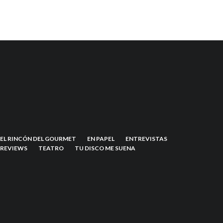
EL RINCÓN DEL GOURMET
EN PAPEL
ENTREVISTAS
REVIEWS
TEATRO
TU DISCO ME SUENA