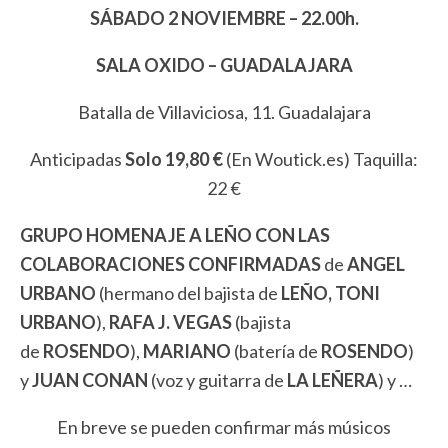
SÁBADO 2 NOVIEMBRE – 22.00h.
SALA OXIDO – GUADALAJARA
Batalla de Villaviciosa, 11. Guadalajara
Anticipadas
Solo 19,80 €
(En Woutick.es) Taquilla:
22 €
GRUPO HOMENAJE A LEÑO CON LAS
COLABORACIONES CONFIRMADAS
de
ANGEL
URBANO
(hermano del bajista de
LEÑO, TONI
URBANO
),
RAFA J. VEGAS
(bajista
de
ROSENDO
),
MARIANO
(batería de
ROSENDO
)
y
JUAN CONAN
(voz y guitarra de
LA LEÑERA
) y …
En breve se pueden confirmar más músicos