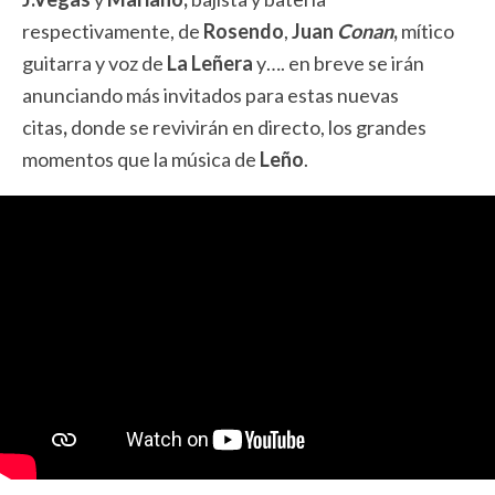
respectivamente, de
Rosendo
,
Juan
Conan
,
mítico
guitarra y voz de
La Leñera
y…. en breve se irán
anunciando más invitados para estas nuevas
citas
,
donde se revivirán en directo, los grandes
momentos que la música de
Leño
.