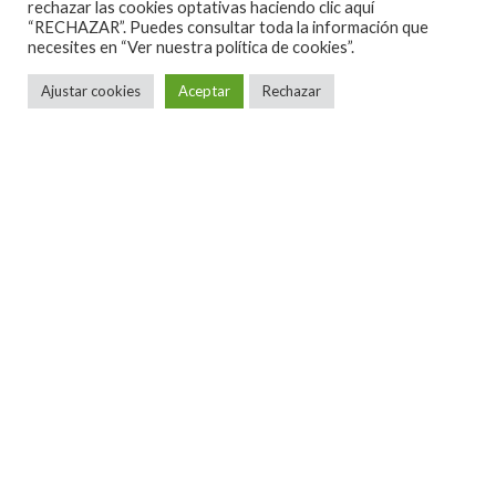
en cada ciudad, de nuestra historia musical, de la
rechazar las cookies optativas haciendo clic aquí
“RECHAZAR”. Puedes consultar toda la información que
música que nos acompaño y de donde nació el
Rock
necesites en
“Ver nuestra política de cookies”.
Urbano,
contra las modas anglosajonas.
Ajustar cookies
Aceptar
Rechazar