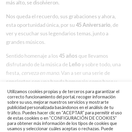
más alto, se disolvieron.
Nos queda el recuerdo, sus grabaciones y ahora,
esta oportunidad única, por su
45 Aniversario
, de
ver y escuchar sus legendarios temas, junto a
grandes músicos.
Sentido homenaje a los
45 años
que llevamos
disfrutando de la música de
Leño
y sobre todo, una
fiesta,
cerveza en mano
. Van a ser una serie de
conciertos con una banda homenaje como base y
destacados artistas de cada ciudad, por todo el
Utilizamos cookies propias y de terceros para garantizar el
correcto funcionamiento del portal, recoger información
territorio nacional (Madrid, Barcelona, Ponferrada,
sobre su uso, mejorar nuestros servicios y mostrarte
Ovideo, Bilbao, Pamplona, Vitoria, Guadalajara,
publicidad personalizada basándonos en el análisis de tu
tráfico. Puedes hacer clic en “ACEPTAR” para permitir el uso
Sevilla, …), invitando al
mejor ambiente rockero de
de estas cookies o en “CONFIGURACIÓN DE COOKIES”
para obtener más información de los tipos de cookies que
cada ciudad
a disfrutar en vivo, con invitados de lujo
usamos y seleccionar cuáles aceptas o rechazas. Puede