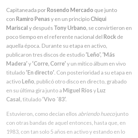
Capitaneada por
Rosendo Mercado
que junto
con
Ramiro Penas
y en un principio
Chiqui
Mariscal
y después
Tony Urbano
, se convirtieron en
poco tiempo en el referente nacional del
Rock
de
aquella época. Durante su etapa en activo,
publicaron tres discos de estudio
‘Leño’, ’Más
Madera’
y
‘Corre, Corre’
y un mítico álbum en vivo
titulado
‘En directo’
. Con posterioridad a su etapa en
activo
Leño
, publicó otro disco en directo, grabado
en su última gira junto a
Miguel Ríos
y
Luz
Casal,
titulado
‘Vivo ´83’.
Estuvieron, como decían ellos
abriendo hueco
junto
con otras bandas de aquel entonces, hasta que, en
1983, con tan solo 5 años en activo y estando en lo