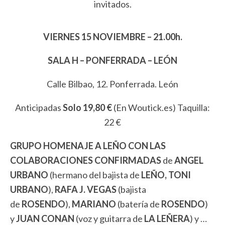
invitados.
VIERNES 15 NOVIEMBRE – 21.00h.
SALA H – PONFERRADA – LEÓN
Calle Bilbao, 12. Ponferrada. León
Anticipadas
Solo 19,80 €
(En Woutick.es) Taquilla:
22 €
GRUPO HOMENAJE A LEÑO CON LAS
COLABORACIONES CONFIRMADAS
de
ANGEL
URBANO
(hermano del bajista de
LEÑO, TONI
URBANO
),
RAFA J. VEGAS
(bajista
de
ROSENDO
),
MARIANO
(batería de
ROSENDO
)
y
JUAN CONAN
(voz y guitarra de
LA LEÑERA
) y …