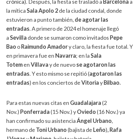
crónica)
.
Después, la fiesta se trasladó a
Barcelona
a
la mítica
Sala Apolo 2
de la ciudad condal, donde
estuvieron a punto
también,
de agotar las
entradas
. A primero de 2024 el homenaje llegó
a
Sevilla
donde se sumaron como invitados
Pepe
Bao
o
Raimundo Amador
y claro, la fiesta fue total. Y
en primavera fue en
Navarra
; en la
Sala
Totem
en
Villava
y de nuevo
se agotaron las
entradas
. Y esto mismo se repitió (
agotaron las
entradas
) en los conciertos de
Vitoria
y
Bilbao.
Para estas nuevas citas en
Guadalajara
(2
Nov.)
Ponferrada
(15 Nov.) y
Oviedo
(16 Nov.)
ya
han confirmado su asistencia
Ángel Urbano
,
hermano de
Toni Urbano
(bajista de
Leño
)
,
Rafa
J.Vegas
y
Mariano,
bajista y batería