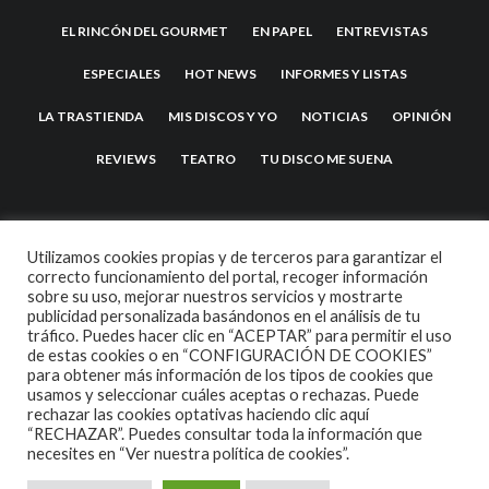
EL RINCÓN DEL GOURMET
EN PAPEL
ENTREVISTAS
ESPECIALES
HOT NEWS
INFORMES Y LISTAS
LA TRASTIENDA
MIS DISCOS Y YO
NOTICIAS
OPINIÓN
REVIEWS
TEATRO
TU DISCO ME SUENA
Utilizamos cookies propias y de terceros para garantizar el
correcto funcionamiento del portal, recoger información
sobre su uso, mejorar nuestros servicios y mostrarte
publicidad personalizada basándonos en el análisis de tu
tráfico. Puedes hacer clic en “ACEPTAR” para permitir el uso
de estas cookies o en “CONFIGURACIÓN DE COOKIES”
2007 COPYRIGHT -
CODETIPI
THEME
para obtener más información de los tipos de cookies que
usamos y seleccionar cuáles aceptas o rechazas. Puede
rechazar las cookies optativas haciendo clic aquí
“RECHAZAR”. Puedes consultar toda la información que
necesites en
“Ver nuestra política de cookies”.