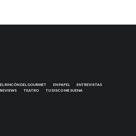
EL RINCÓN DEL GOURMET
EN PAPEL
ENTREVISTAS
REVIEWS
TEATRO
TU DISCO ME SUENA