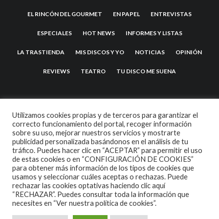
EL RINCÓN DEL GOURMET
EN PAPEL
ENTREVISTAS
ESPECIALES
HOT NEWS
INFORMES Y LISTAS
LA TRASTIENDA
MIS DISCOS Y YO
NOTICIAS
OPINIÓN
REVIEWS
TEATRO
TU DISCO ME SUENA
Utilizamos cookies propias y de terceros para garantizar el
correcto funcionamiento del portal, recoger información
sobre su uso, mejorar nuestros servicios y mostrarte
publicidad personalizada basándonos en el análisis de tu
tráfico. Puedes hacer clic en “ACEPTAR” para permitir el uso
de estas cookies o en “CONFIGURACIÓN DE COOKIES”
2007 COPYRIGHT -
CODETIPI
THEME
para obtener más información de los tipos de cookies que
usamos y seleccionar cuáles aceptas o rechazas. Puede
rechazar las cookies optativas haciendo clic aquí
“RECHAZAR”. Puedes consultar toda la información que
necesites en
“Ver nuestra política de cookies”.