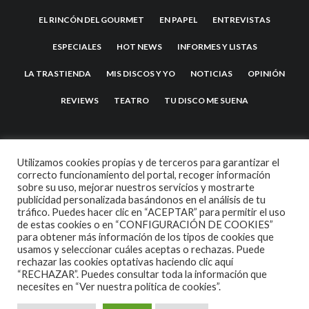
EL RINCÓN DEL GOURMET
EN PAPEL
ENTREVISTAS
ESPECIALES
HOT NEWS
INFORMES Y LISTAS
LA TRASTIENDA
MIS DISCOS Y YO
NOTICIAS
OPINIÓN
REVIEWS
TEATRO
TU DISCO ME SUENA
Utilizamos cookies propias y de terceros para garantizar el
correcto funcionamiento del portal, recoger información
sobre su uso, mejorar nuestros servicios y mostrarte
publicidad personalizada basándonos en el análisis de tu
tráfico. Puedes hacer clic en “ACEPTAR” para permitir el uso
de estas cookies o en “CONFIGURACIÓN DE COOKIES”
2007 COPYRIGHT -
CODETIPI
THEME
para obtener más información de los tipos de cookies que
usamos y seleccionar cuáles aceptas o rechazas. Puede
rechazar las cookies optativas haciendo clic aquí
“RECHAZAR”. Puedes consultar toda la información que
necesites en
“Ver nuestra política de cookies”.