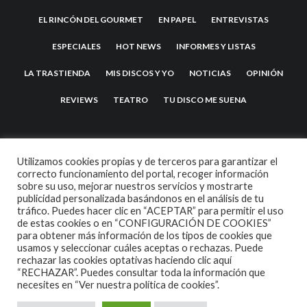
EL RINCÓN DEL GOURMET
EN PAPEL
ENTREVISTAS
ESPECIALES
HOT NEWS
INFORMES Y LISTAS
LA TRASTIENDA
MIS DISCOS Y YO
NOTICIAS
OPINIÓN
REVIEWS
TEATRO
TU DISCO ME SUENA
Utilizamos cookies propias y de terceros para garantizar el
correcto funcionamiento del portal, recoger información
sobre su uso, mejorar nuestros servicios y mostrarte
publicidad personalizada basándonos en el análisis de tu
tráfico. Puedes hacer clic en “ACEPTAR” para permitir el uso
de estas cookies o en “CONFIGURACIÓN DE COOKIES”
2007 COPYRIGHT -
CODETIPI
THEME
para obtener más información de los tipos de cookies que
usamos y seleccionar cuáles aceptas o rechazas. Puede
rechazar las cookies optativas haciendo clic aquí
“RECHAZAR”. Puedes consultar toda la información que
necesites en
“Ver nuestra política de cookies”.