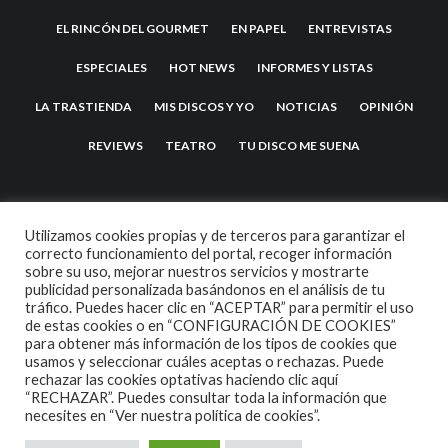
EL RINCÓN DEL GOURMET
EN PAPEL
ENTREVISTAS
ESPECIALES
HOT NEWS
INFORMES Y LISTAS
LA TRASTIENDA
MIS DISCOS Y YO
NOTICIAS
OPINIÓN
REVIEWS
TEATRO
TU DISCO ME SUENA
Utilizamos cookies propias y de terceros para garantizar el
correcto funcionamiento del portal, recoger información
sobre su uso, mejorar nuestros servicios y mostrarte
publicidad personalizada basándonos en el análisis de tu
tráfico. Puedes hacer clic en “ACEPTAR” para permitir el uso
de estas cookies o en “CONFIGURACIÓN DE COOKIES”
2007 COPYRIGHT -
CODETIPI
THEME
para obtener más información de los tipos de cookies que
usamos y seleccionar cuáles aceptas o rechazas. Puede
rechazar las cookies optativas haciendo clic aquí
“RECHAZAR”. Puedes consultar toda la información que
necesites en
“Ver nuestra política de cookies”.