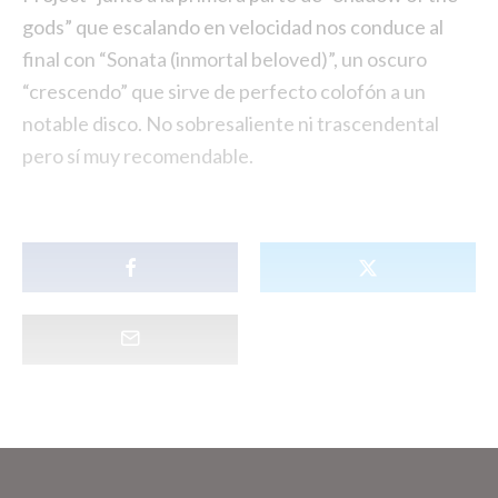
gods” que escalando en velocidad nos conduce al
final con “Sonata (inmortal beloved)”, un oscuro
“crescendo” que sirve de perfecto colofón a un
notable disco. No sobresaliente ni trascendental
pero sí muy recomendable.