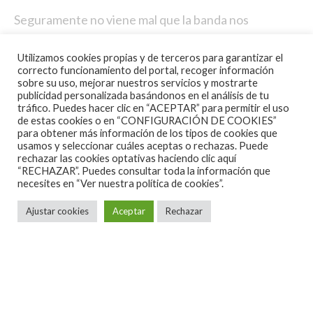
Seguramente no viene mal que la banda nos
recuerde este EP tras estos 4 años, ahora que se
Utilizamos cookies propias y de terceros para garantizar el
encuentran grabando material nuevo. Si te gusta el
correcto funcionamiento del portal, recoger información
Metal Sinfónico con voz operística, puedes disfrutar
sobre su uso, mejorar nuestros servicios y mostrarte
publicidad personalizada basándonos en el análisis de tu
con la banda. Ya cuando tengamos su disco nuevo,
tráfico. Puedes hacer clic en “ACEPTAR” para permitir el uso
podremos valorar mejor su evolución.
de estas cookies o en “CONFIGURACIÓN DE COOKIES”
para obtener más información de los tipos de cookies que
usamos y seleccionar cuáles aceptas o rechazas. Puede
rechazar las cookies optativas haciendo clic aquí
“RECHAZAR”. Puedes consultar toda la información que
necesites en
“Ver nuestra política de cookies”.
Ajustar cookies
Aceptar
Rechazar