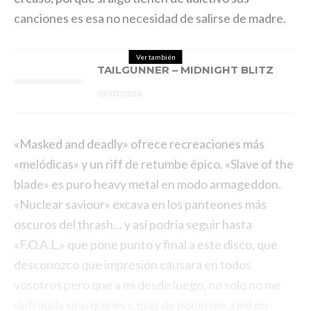
canciones es esa no necesidad de salirse de madre.
Ver también
TAILGUNNER – MIDNIGHT BLITZ
02/03/2026
«Masked and deadly» ofrece recreaciones más
«melódicas» y un riff de retumbe épico. «Slave of the
blade» es puro heavy metal en modo armageddon.
«Nuclear saviour» excava en los panteones más
oscuros del thrash… y así podría seguir hasta
«F.O.A.L.» que pone punto y final a este disco, que
desconozco que impresión causara en todos
vosotros pero que a mi desde luego, no solo no me
defrauda sino que es capaz de ponerme a mil en