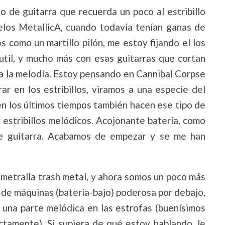
de guitarra que recuerda un poco al estribillo
elos MetallicA, cuando todavía tenían ganas de
como un martillo pilón, me estoy fijando el los
util, y mucho más con esas guitarras que cortan
ia la melodía. Estoy pensando en Cannibal Corpse
ar en los estribillos, viramos a una especie del
en los últimos tiempos también hacen ese tipo de
 estribillos melódicos. Acojonante batería, como
 de guitarra. Acabamos de empezar y se me han
metralla trash metal, y ahora somos un poco más
a de máquinas (batería-bajo) poderosa por debajo,
 a una parte melódica en las estrofas (buenísimos
ctamente). Si supiera de qué estoy hablando, le