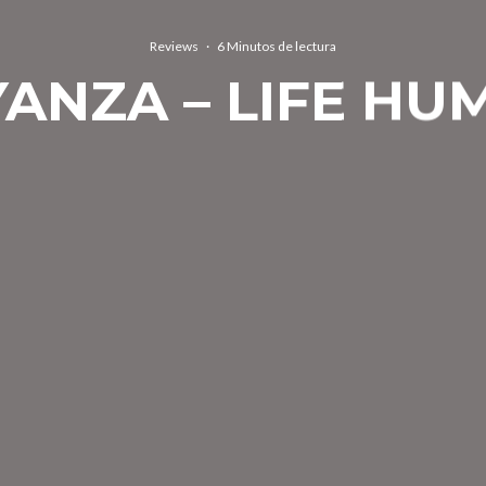
Reviews
·
6 Minutos de lectura
YANZA – LIFE HU