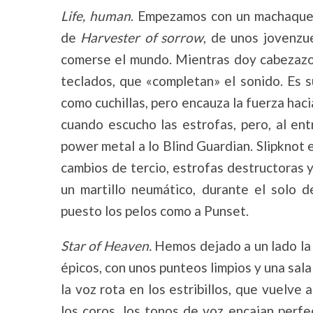
Life, human
. Empezamos con un machaqueo 
de
Harvester of sorrow
, de unos jovenzu
comerse el mundo. Mientras doy cabezazos 
teclados, que «completan» el sonido. Es s
como cuchillas, pero encauza la fuerza hac
cuando escucho las estrofas, pero, al entr
power metal a lo Blind Guardian. Slipknot 
cambios de tercio, estrofas destructoras y
un martillo neumático, durante el solo
puesto los pelos como a Punset.
Star of Heaven.
Hemos dejado a un lado la 
épicos, con unos punteos limpios y una sal
la voz rota en los estribillos, que vuelve
los coros, los tonos de voz encajan perfe