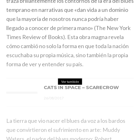
traza brillantemente los contornos de la era del blues
temprano en narrativas que «dan vida a un dominio
que la mayoría de nosotros nunca podría haber
llegado a conocer de primera mano» (The New York
Times Review of Books). Esta obra magna revela
cómo cambió no solo la forma en que toda la nación
escuchaba su propia música, sino también la propia
forma de ver y entender su país.
Ver también
CATS IN SPACE – SCARECROW
26/08/2017
La tierra que vio nacer el blues da voz a los bardos
que convirtieron el sufrimiento en arte: Muddy
Waters, el padre del blues moderno; Robert