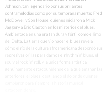
Johnson, tan legendario por sus brillantes
contramelodías como por su temprana muerte; Fred
McDowell y Son House, quienes iniciaron a Mick
Jaggery a Eric Clapton en los misterios del blues.
Ambientada en una era tan dura y fértil como el limo
del Delta, La tierra que vio nacer el blues revela
cómo el río de la cultura afroamericana desbordó sus
represivas orillas para darnos el rhythm‘n’ blues, el
souly el rock ‘n’ roll, y la única forma artística
genuinamente estadounidense de la que emanan las
anteriores, el blues, destilando el dolor de quienes
cambiaron para siempre la historia musical
estadounidense.