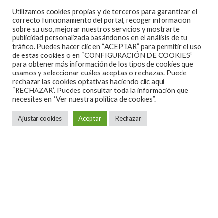
Manson. Y más al entrar con los guturales de Veland,
Utilizamos cookies propias y de terceros para garantizar el
que aquí juega con la dualidad “Bella y Bestia” en las
correcto funcionamiento del portal, recoger información
sobre su uso, mejorar nuestros servicios y mostrarte
voces, cosa que tampoco repite.
publicidad personalizada basándonos en el análisis de tu
tráfico. Puedes hacer clic en “ACEPTAR” para permitir el uso
de estas cookies o en “CONFIGURACIÓN DE COOKIES”
Al llegar a la mitad del disco, la percepción es de
para obtener más información de los tipos de cookies que
estar ante un Lp digno, con cosas positivas pero al
usamos y seleccionar cuáles aceptas o rechazas. Puede
rechazar las cookies optativas haciendo clic aquí
que le faltan matices, originalidad. En “Downwards
“RECHAZAR”. Puedes consultar toda la información que
necesites en
“Ver nuestra política de cookies”.
spiral” vemos a Emmanuelle Zoldan espectacular en
los graves, agudos y su interesante “vibrato” en las
Ajustar cookies
Aceptar
Rechazar
partes más exigentes, sumados a unos buenos
fraseos en francés y la inestimable ayuda en el coro
de Morten Veland en su tono natural. Los casi seis
minutos de duración lo hace ser el más largo del
disco pero es de los que nos dejan mejores
sensaciones. Lástima que “Beneath the midnight
sun”, no mantenga el mismo nivel, con más