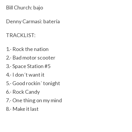
Bill Church: bajo
Denny Carmasi: batería
TRACKLIST:
1.- Rock the nation
2.- Bad motor scooter
3.- Space Station #5
4.- I don´t want it
5.- Good rockin´ tonight
6.- Rock Candy
7.- One thing on my mind
8.- Make it last