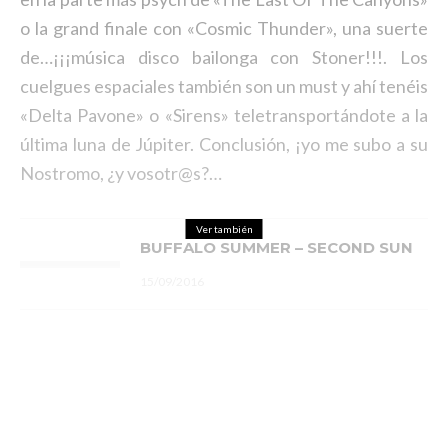
o la grand finale con «Cosmic Thunder», una suerte
de…¡¡¡música disco bailonga con Stoner!!!. Los
cuelgues espaciales también son un must y ahí tenéis
«Delta Pavone» o «Sirens» teletransportándote a la
última luna de Júpiter. Conclusión, ¡yo me subo a su
Nostromo, ¿y vosotr@s?…
Ver también
BUFFALO SUMMER – SECOND SUN
15/09/2016