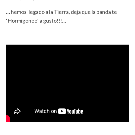
… hemos llegado a la Tierra, deja que la banda te
‘Hormigonee’ a gusto!!!…