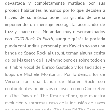
devastada y completamente mutilada por sus
propios habitantes humanos por lo que deciden a
través de su música poner su granito de arena
imponiendo un mensaje ecologista acorazado de
fuzz y space rock. No andan muy desencaminados
con
2020 Back To Earth
, aunque quizás la portada
pueda confundir al personal pues Kayleth no son una
banda de Space Rock al uso, sí, toman alguna cosita
de los Magnet y de Hawkwind pero es sobre todo en
el timbre vocal de Enrico Gastaldo y los teclados y
loops de Michele Montanari. Por lo demás, los de
Verona son una banda de Stoner Rock con
contundentes pepinazos rocosos como «Concrete»
o «The Dawn of The Resurrection», que muestra
evolución y sorpresas caso de la inclusión de saxos
en la parte más psych de «The Last Of The Canyons»