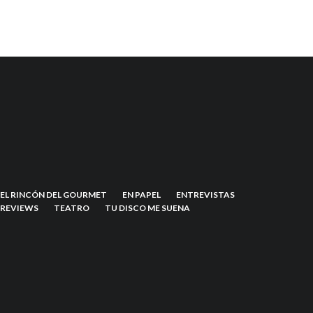
EL RINCÓN DEL GOURMET
EN PAPEL
ENTREVISTAS
REVIEWS
TEATRO
TU DISCO ME SUENA