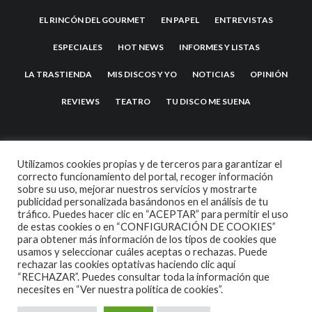
EL RINCÓN DEL GOURMET
EN PAPEL
ENTREVISTAS
ESPECIALES
HOT NEWS
INFORMES Y LISTAS
LA TRASTIENDA
MIS DISCOS Y YO
NOTICIAS
OPINIÓN
REVIEWS
TEATRO
TU DISCO ME SUENA
Utilizamos cookies propias y de terceros para garantizar el
correcto funcionamiento del portal, recoger información
sobre su uso, mejorar nuestros servicios y mostrarte
publicidad personalizada basándonos en el análisis de tu
tráfico. Puedes hacer clic en “ACEPTAR” para permitir el uso
de estas cookies o en “CONFIGURACIÓN DE COOKIES”
2007 COPYRIGHT -
CODETIPI
THEME
para obtener más información de los tipos de cookies que
usamos y seleccionar cuáles aceptas o rechazas. Puede
rechazar las cookies optativas haciendo clic aquí
“RECHAZAR”. Puedes consultar toda la información que
necesites en
“Ver nuestra política de cookies”.