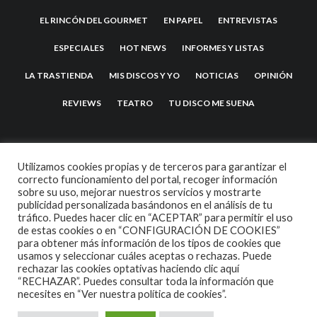
EL RINCÓN DEL GOURMET
EN PAPEL
ENTREVISTAS
ESPECIALES
HOT NEWS
INFORMES Y LISTAS
LA TRASTIENDA
MIS DISCOS Y YO
NOTICIAS
OPINIÓN
REVIEWS
TEATRO
TU DISCO ME SUENA
Utilizamos cookies propias y de terceros para garantizar el
correcto funcionamiento del portal, recoger información
sobre su uso, mejorar nuestros servicios y mostrarte
publicidad personalizada basándonos en el análisis de tu
tráfico. Puedes hacer clic en “ACEPTAR” para permitir el uso
de estas cookies o en “CONFIGURACIÓN DE COOKIES”
2007 COPYRIGHT -
CODETIPI
THEME
para obtener más información de los tipos de cookies que
usamos y seleccionar cuáles aceptas o rechazas. Puede
rechazar las cookies optativas haciendo clic aquí
“RECHAZAR”. Puedes consultar toda la información que
necesites en
“Ver nuestra política de cookies”.