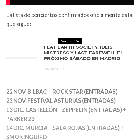
La lista de conciertos confirmados
oficialmente
es la
que sigue:
Ver también
FLAT EARTH SOCIETY, IBLIS
MISTRESS Y LAST FAREWELL EL
PRÓXIMO SÁBADO EN MADRID
18/04/2019
22 NOV. BILBAO – ROCK STAR
(ENTRADAS)
23 NOV. FESTIVAL ASTURIAS
(ENTRADAS)
13 DIC. CASTELLÓN – ZEPPELIN
(ENTRADAS)
+
PARKER 23
14 DIC. MURCIA – SALA ROJAS
(ENTRADAS)
+
SMOKING BIRD