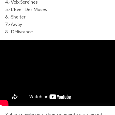
4.- Voix Sereines
5.- L’Eveil Des Muses
6. -Shelter
7.- Away
8.- Délivrance
Y ahora puede ser un buen momento para recordar ,