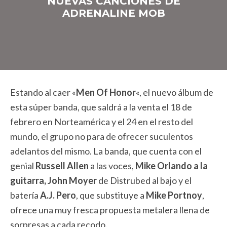
NUEVAS CANCIONES DE
ADRENALINE MOB
Estando al caer «
Men Of Honor
«, el nuevo álbum de
esta súper banda, que saldrá a la venta el 18 de
febrero en Norteamérica y el 24 en el resto del
mundo, el grupo no para de ofrecer suculentos
adelantos del mismo. La banda, que cuenta con el
genial
Russell Allen
a las voces,
Mike Orlando a la
guitarra,
John Moyer
de Distrubed al bajo y el
batería
A.J. Pero
, que substituye a
Mike Portnoy
,
ofrece una muy fresca propuesta metalera llena de
sorpresas a cada recodo.