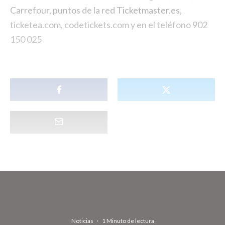
Carrefour, puntos de la red
Ticketmaster.es
,
ticketea.com, codetickets.com y en el teléfono 902
150 025
Noticias
·
1 Minuto de lectura