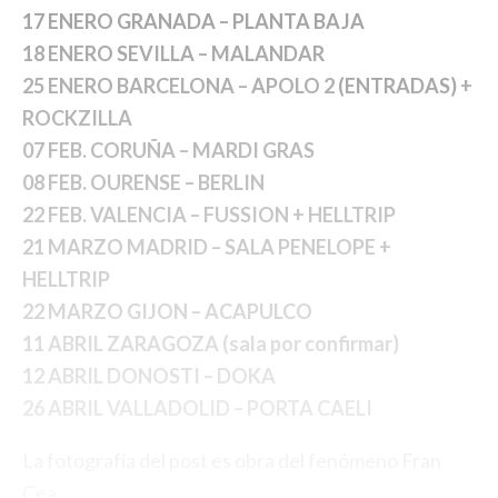
17 ENERO GRANADA – PLANTA BAJA
18 ENERO SEVILLA – MALANDAR
25 ENERO BARCELONA – APOLO 2
(ENTRADAS)
+
ROCKZILLA
07 FEB. CORUÑA – MARDI GRAS
08 FEB. OURENSE – BERLIN
22 FEB. VALENCIA – FUSSION + HELLTRIP
21 MARZO MADRID – SALA PENELOPE +
HELLTRIP
22 MARZO GIJON – ACAPULCO
11 ABRIL ZARAGOZA (sala por confirmar)
12 ABRIL DONOSTI – DOKA
26 ABRIL VALLADOLID – PORTA CAELI
La fotografía del post es obra del fenómeno
Fran
Cea
.