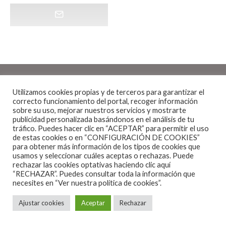
Utilizamos cookies propias y de terceros para garantizar el
correcto funcionamiento del portal, recoger información
sobre su uso, mejorar nuestros servicios y mostrarte
publicidad personalizada basándonos en el análisis de tu
Noticias
·
1 Minuto de lectura
tráfico. Puedes hacer clic en “ACEPTAR” para permitir el uso
CAMBIOS EN LA GIRA DE DEWOLFF
de estas cookies o en “CONFIGURACIÓN DE COOKIES”
para obtener más información de los tipos de cookies que
POR ESPAÑA
usamos y seleccionar cuáles aceptas o rechazas. Puede
rechazar las cookies optativas haciendo clic aquí
“RECHAZAR”. Puedes consultar toda la información que
necesites en
“Ver nuestra política de cookies”.
Ajustar cookies
Aceptar
Rechazar