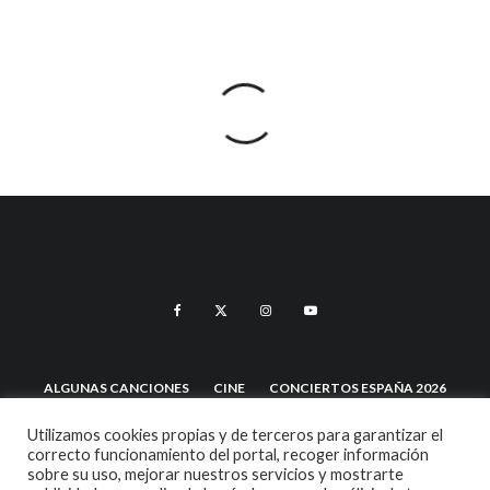
ALGUNAS CANCIONES
CINE
CONCIERTOS ESPAÑA 2026
CONCIERTOS ESPAÑA 2027
CRÓNICAS
DOCUMENTALES
Utilizamos cookies propias y de terceros para garantizar el
correcto funcionamiento del portal, recoger información
sobre su uso, mejorar nuestros servicios y mostrarte
EL RINCÓN DEL GOURMET
EN PAPEL
ENTREVISTAS