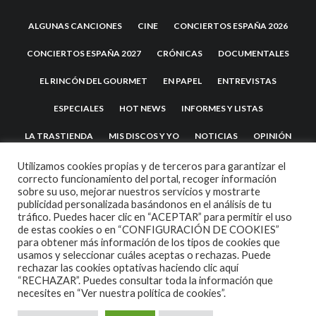
ALGUNAS CANCIONES
CINE
CONCIERTOS ESPAÑA 2026
CONCIERTOS ESPAÑA 2027
CRÓNICAS
DOCUMENTALES
EL RINCÓN DEL GOURMET
EN PAPEL
ENTREVISTAS
ESPECIALES
HOT NEWS
INFORMES Y LISTAS
LA TRASTIENDA
MIS DISCOS Y YO
NOTICIAS
OPINIÓN
REVIEWS
TEATRO
TU DISCO ME SUENA
Utilizamos cookies propias y de terceros para garantizar el
correcto funcionamiento del portal, recoger información
sobre su uso, mejorar nuestros servicios y mostrarte
publicidad personalizada basándonos en el análisis de tu
tráfico. Puedes hacer clic en “ACEPTAR” para permitir el uso
de estas cookies o en “CONFIGURACIÓN DE COOKIES”
para obtener más información de los tipos de cookies que
usamos y seleccionar cuáles aceptas o rechazas. Puede
rechazar las cookies optativas haciendo clic aquí
“RECHAZAR”. Puedes consultar toda la información que
2007 COPYRIGHT -
CODETIPI
THEME
necesites en
“Ver nuestra política de cookies”.