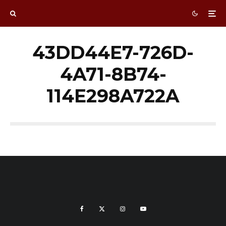
43DD44E7-726D-
4A71-8B74-
114E298A722A