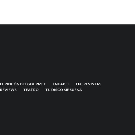
EL RINCÓN DEL GOURMET
EN PAPEL
ENTREVISTAS
REVIEWS
TEATRO
TU DISCO ME SUENA