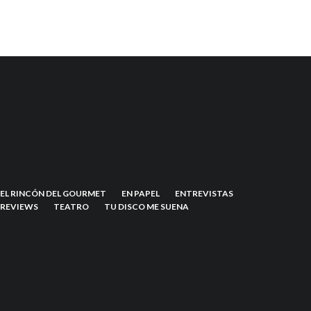
EL RINCÓN DEL GOURMET
EN PAPEL
ENTREVISTAS
REVIEWS
TEATRO
TU DISCO ME SUENA