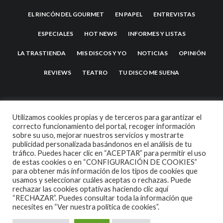
EL RINCÓN DEL GOURMET
EN PAPEL
ENTREVISTAS
ESPECIALES
HOT NEWS
INFORMES Y LISTAS
LA TRASTIENDA
MIS DISCOS Y YO
NOTICIAS
OPINIÓN
REVIEWS
TEATRO
TU DISCO ME SUENA
Utilizamos cookies propias y de terceros para garantizar el
correcto funcionamiento del portal, recoger información
sobre su uso, mejorar nuestros servicios y mostrarte
publicidad personalizada basándonos en el análisis de tu
tráfico. Puedes hacer clic en “ACEPTAR” para permitir el uso
de estas cookies o en “CONFIGURACIÓN DE COOKIES”
2007 COPYRIGHT -
CODETIPI
THEME
para obtener más información de los tipos de cookies que
usamos y seleccionar cuáles aceptas o rechazas. Puede
rechazar las cookies optativas haciendo clic aquí
“RECHAZAR”. Puedes consultar toda la información que
necesites en
“Ver nuestra política de cookies”.