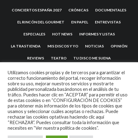
CONCIERTOS ESPAÑA 2027
CRÓNICAS
DOCUMENTALES
EL RINCÓN DEL GOURMET
EN PAPEL
ENTREVISTAS
ESPECIALES
HOT NEWS
INFORMES Y LISTAS
LA TRASTIENDA
MIS DISCOS Y YO
NOTICIAS
OPINIÓN
REVIEWS
TEATRO
TU DISCO ME SUENA
Utilizamos cookies propias y de terceros para garantizar el
correcto funcionamiento del portal, recoger información
sobre su uso, mejorar nuestros servicios y mostrarte
publicidad personalizada basándonos en el análisis de tu
tráfico. Puedes hacer clic en “ACEPTAR” para permitir el uso
de estas cookies o en “CONFIGURACIÓN DE COOKIES”
para obtener más información de los tipos de cookies que
usamos y seleccionar cuáles aceptas o rechazas. Puede
2007 COPYRIGHT -
CODETIPI
THEME
rechazar las cookies optativas haciendo clic aquí
“RECHAZAR”. Puedes consultar toda la información que
necesites en
“Ver nuestra política de cookies”.