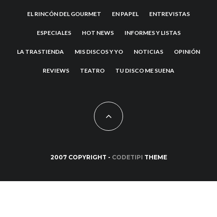
EL RINCÓN DEL GOURMET
EN PAPEL
ENTREVISTAS
ESPECIALES
HOT NEWS
INFORMES Y LISTAS
LA TRASTIENDA
MIS DISCOS Y YO
NOTICIAS
OPINIÓN
REVIEWS
TEATRO
TU DISCO ME SUENA
2007 COPYRIGHT -
CODETIPI
THEME