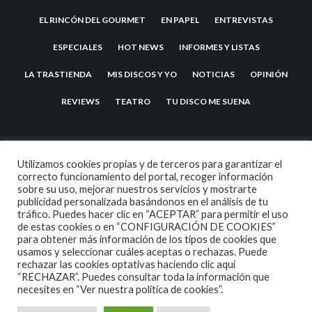
EL RINCÓN DEL GOURMET
EN PAPEL
ENTREVISTAS
ESPECIALES
HOT NEWS
INFORMES Y LISTAS
LA TRASTIENDA
MIS DISCOS Y YO
NOTICIAS
OPINIÓN
REVIEWS
TEATRO
TU DISCO ME SUENA
Utilizamos cookies propias y de terceros para garantizar el
correcto funcionamiento del portal, recoger información
sobre su uso, mejorar nuestros servicios y mostrarte
publicidad personalizada basándonos en el análisis de tu
tráfico. Puedes hacer clic en “ACEPTAR” para permitir el uso
de estas cookies o en “CONFIGURACIÓN DE COOKIES”
2007 COPYRIGHT -
CODETIPI
THEME
para obtener más información de los tipos de cookies que
usamos y seleccionar cuáles aceptas o rechazas. Puede
rechazar las cookies optativas haciendo clic aquí
“RECHAZAR”. Puedes consultar toda la información que
necesites en
“Ver nuestra política de cookies”.